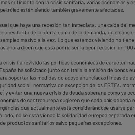
amos suficiente con la crisis sanitaria, varias economías y 
petróleo están siendo también gravemente afectadas.
sual que haya una recesión tan inmediata, una caída del m
cciones tanto de la oferta como de la demanda, un colapso d
esempleo masivo a la vez. Lo que estamos viviendo no tien
os ahora dicen que esta podría ser la peor recesión en 100 
 crisis ha revivido las políticas económicas de carácter nac
España ha solicitado junto con Italia la emisión de bonos e
ara soportar las medidas de apoyo anunciadas (líneas de av
guridad social, normativa de excepción de los ERTEs, mora
c) y evitar una nueva crisis de deuda soberana como ya ocu
onomías de centroeuropa sugieren que cada país debería re
gencias que actualmente está considerándose usarse para 
o lado, no se está viendo la solidaridad europea esperada 
de productos sanitarios salvo pequeñas excepciones.