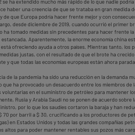
se ha extendido mucho más rápido de lo que nadie podría
ce haber una creencia de que se trataba en gran medida 
o y de que Europa podría hacer frente mejor y con consecu
argo, desde diciembre de 2019, cuando ocurrió el primer 
no ha tomado medidas sin precedentes para hacer frente l
á estancada. Aparentemente, la enorme economía china está
 está ofreciendo ayuda a otros países. Mientras tanto, los 
medidas justas, con el resultado de que el brote ha crecido
e y que todas las economías europeas están ahora parada
ia de la pandemia ha sido una reducción en la demanda mu
 lo que ha provocado un desacuerdo entre los miembros de 
s voluntarias en el suministro de petróleo para mantener los
nte, Rusia y Arabia Saudí no se ponen de acuerdo sobre la
nistro, por lo que los saudíes cortaron la baraja y han redu
$ 70 por barril a $ 30, crucificando a los productores de pe
 gas) en Estados Unidos y todas las grandes compañías petr
os altos para poder mantener rentables sus pozos más caros