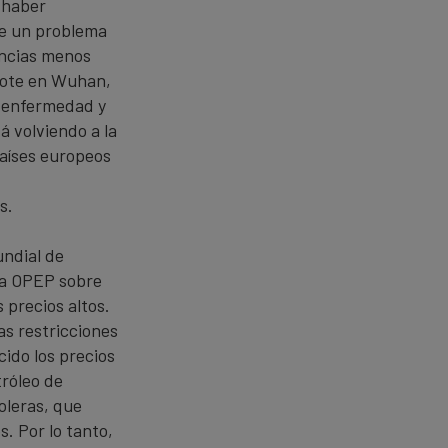
 haber
de un problema
encias menos
brote en Wuhan,
a enfermedad y
 volviendo a la
países europeos
s.
ndial de
la OPEP sobre
 precios altos.
s restricciones
cido los precios
tróleo de
oleras, que
. Por lo tanto,