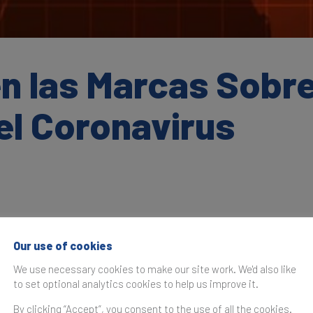
las Marcas Sobrev
el Coronavirus
emia de coronavirus podria desencadenar la peor recesión 
Our use of cookies
s.
We use necessary cookies to make our site work. We'd also like
tores de la aviación, petrolero, hoteles y restaurantes será
to set optional analytics cookies to help us improve it.
os por el brote de COVID-19.
By clicking “Accept”, you consent to the use of all the cookies.