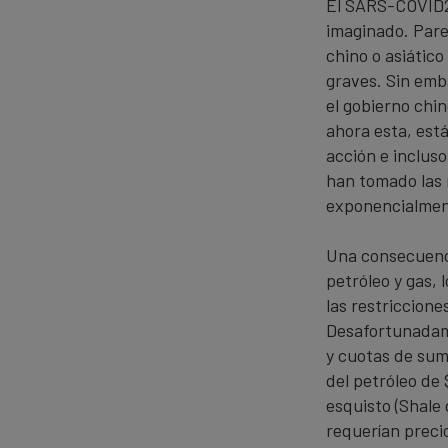
El SARS-COVID2 
imaginado. Pare
chino o asiátic
graves. Sin emb
el gobierno chi
ahora esta, est
acción e incluso
han tomado las 
exponencialment
Una consecuenc
petróleo y gas,
las restriccione
Desafortunadame
y cuotas de sumi
del petróleo de 
esquisto (Shale
requerían preci