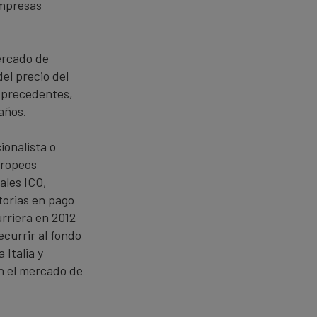
empresas
ercado de
el precio del
e precedentes,
años.
ionalista o
uropeos
ales ICO,
torias en pago
rriera en 2012
currir al fondo
Italia y
en el mercado de