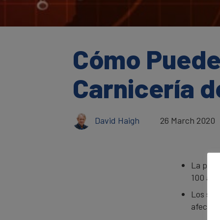
Cómo Pueden 
Carnicería d
David Haigh
26 March 2020
La pand
100 año
Los sec
afectad