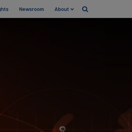
ghts
Newsroom
About