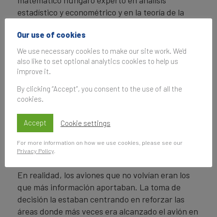
estadístico y econométrico y en la teoría de la
decisión.
Our use of cookies
El Ministerio de Defensa de EEUU acudió a él
We use necessary cookies to make our site work. We'd
durante la Segunda Guerra Mundial. Le
also like to set optional analytics cookies to help us
enseñaron un gráfico de uno de sus aviones de
improve it.
combate con un análisis realizado por el Centro
By clicking “Accept”, you consent to the use of all the
de Análisis Naval sobre los daños que tenían las
cookies.
aeronaves que regresaban a base. Sobre ese
recopilatorio de daños en los aviones, querían
Accept
Cookie settings
tomar decisiones obviando la información que les
proporcionaba los aviones que no conseguían
For more information on how we use cookies, please see our
Privacy Policy
.
llegar a base.
En realidad, los aviones que no volvían eran los
que más información aportaban. La toma de
decisión la estaban centrando en reforzar las
áreas donde más veces era alcanzado el avión en