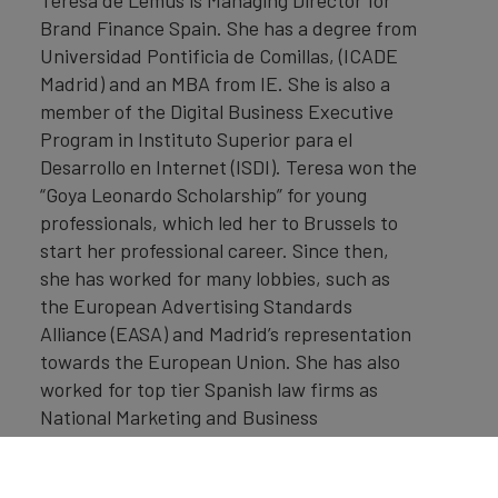
Brand Finance Spain. She has a degree from
Universidad Pontificia de Comillas, (ICADE
Madrid) and an MBA from IE. She is also a
member of the Digital Business Executive
Program in Instituto Superior para el
Desarrollo en Internet (ISDI). Teresa won the
“Goya Leonardo Scholarship” for young
professionals, which led her to Brussels to
start her professional career. Since then,
she has worked for many lobbies, such as
the European Advertising Standards
Alliance (EASA) and Madrid’s representation
towards the European Union. She has also
worked for top tier Spanish law firms as
National Marketing and Business
Development Director for Spain. With over
10 years of experience, she specialises in