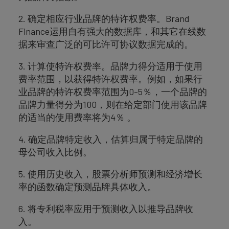
2. 确定相应行业品牌的特许权费率。Brand
Finance运用自有强大的数据库，和其它在线数
据来审查广泛的可比许可协议数据完成的。
3. 计算使特许权费率。品牌力得分适用于使用
费率范围，以获得特许权费率。例如，如果行
业品牌的特许权费率范围为0-5％，一个品牌的
品牌力量得分为100，则在给定部门使用该品牌
的适当的使用费率将为4％ 。
4. 确定品牌特定收入，估算归属于特定品牌的
母公司收入比例。
5. 使用历史收入，股票分析师预测和经济增长
率的函数确定预测品牌具体收入。
6. 将专利税率应用于预测收入以推导品牌收
入。