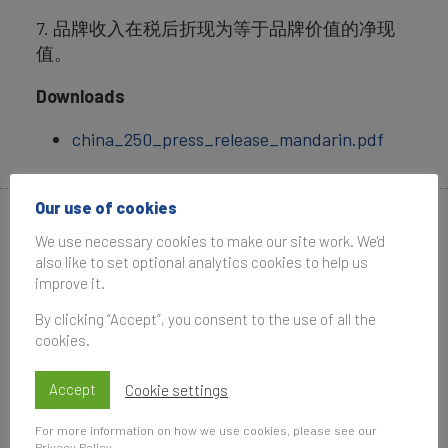
7. 品牌收入在税后折现为等于品牌价值的净现
值。
Downloads
china_250_press_release_mandarin.pdf
Our use of cookies
Media Contacts
We use necessary cookies to make our site work. We'd
also like to set optional analytics cookies to help us
improve it.
By clicking “Accept”, you consent to the use of all the
cookies.
Penny Erricker
Accept
Cookie settings
Associate Communications Manager
For more information on how we use cookies, please see our
Brand Finance
Privacy Policy
.