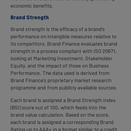
economic benefits.
Brand Strength
Brand strength is the efficacy of a brand’s
performance on intangible measures relative to
its competitors. Brand Finance evaluates brand
strength in a process compliant with ISO 20671,
looking at Marketing Investment, Stakeholder
Equity, and the impact of those on Business
Performance. The data used is derived from
Brand Finance’s proprietary market research
programme and from publicly available sources.
Each brand is assigned a Brand Strength Index
(BSI) score out of 100, which feeds into the
brand value calculation. Based on the score,
each brand is assigned a corresponding Brand
Rating up to AAA+ in a format similar to a credit