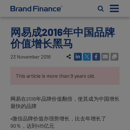
网易成2016年中国品牌
价值增长黑马
23 November 2016
This article is more than 9 years old.
网易在2016年品牌价值翻倍，使其成为中国增长
最快的品牌
•微信品牌价值亦强势增长，比去年增长了
90％，达到415亿元