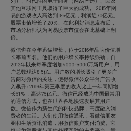
列）、时代性的电子商务（网易严选）、以及
其他互联网工具取得了巨大的成功。 2015年网
易的游戏收入高达到185亿元，利润近70亿元。
股票市值增长了20％。在此利好消息发布后，
市场分析师认为网易股票市值会在此基础上翻
倍。
微信也在今年迅猛增长，位于2016年品牌价值增
长率前五名。他们的用户增长率持续强劲，自
2012年以来每季度增加4000-5000万新用户，用
户总数现达8.5亿。用户数的增长吸引了更多广
告商对微信的关注，使得微信公众平台广告收
入飙升; 2016年第三季度的收入比上一年同期增
长51％，高达75亿元。微信已经成为中国最常用
的通信方式，也在世界各地快速发展其用户
数。微信作为新生代的科技品牌，高度融入消
费者的生活。人们使用微信通讯，看微信朋友
圈和生活资讯消遣，用微信账户支付消费。它
也成为消费者与其他品牌互动的主要平台。微