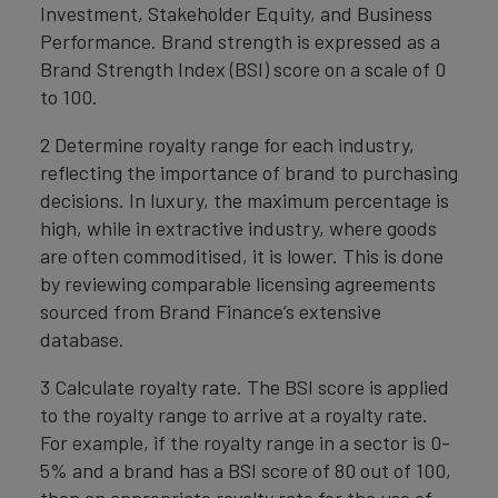
Investment, Stakeholder Equity, and Business
Performance. Brand strength is expressed as a
Brand Strength Index (BSI) score on a scale of 0
to 100.
2 Determine royalty range for each industry,
reflecting the importance of brand to purchasing
decisions. In luxury, the maximum percentage is
high, while in extractive industry, where goods
are often commoditised, it is lower. This is done
by reviewing comparable licensing agreements
sourced from Brand Finance’s extensive
database.
3 Calculate royalty rate. The BSI score is applied
to the royalty range to arrive at a royalty rate.
For example, if the royalty range in a sector is 0-
5% and a brand has a BSI score of 80 out of 100,