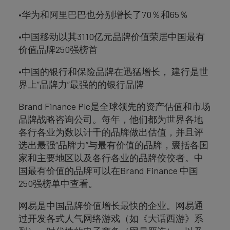
•华为和阿里巴巴也分别增长了70％和65％
•中国移动以其3110亿元品牌价值荣居中国最有
价值品牌250强榜首
•中国的银行和保险品牌在迅猛增长， 建行是世
界上“品牌力”最强的的银行品牌
Brand Finance Plc是全球领先的资产估值和市场
品牌战略咨询公司。每年，他们都为世界各地
各行各业为数以计千的品牌做出估值，并且评
选出最强“品牌力”与最有价值的品牌，囊括各国
家和主要地区以及各行各业的品牌佼佼者。中
国最有价值的品牌可以在Brand Finance 中国
250强榜单中查看。
网易是中国品牌价值增长最快的企业。网易通
过开发各式人气网络游戏（如《大话西游》系