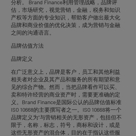
分析。 Brand Finance利用管理战略，品牌评
估，市场研究，视觉营销，金融，税务和知识
产权等方面的专业知识，帮助客户做出最大化
品牌和商业价值的优化决策，成为营销与金融
之间的沟通语言。
品牌估值方法
品牌定义
在广泛意义上，品牌是客户，员工和其他利益
相关者对企业及其产品和服务的所有期望和意
见的综合产物。然而，当把品牌看作可以买、
卖和特许经营的商业资产时，需要更准确的定
义。Brand Finance是国际公认的品牌估值标准
ISO 10668的主要撰写者之一。ISO 10668将一个
品牌定义为“与营销相关的无形资产，包括但不
限于，名称，标志，符号，商标和设计，或是
这些无形资产的混合体，目的在于指认这些服