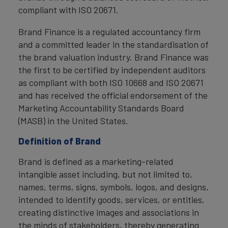
compliant with ISO 20671.
Brand Finance is a regulated accountancy firm
and a committed leader in the standardisation of
the brand valuation industry. Brand Finance was
the first to be certified by independent auditors
as compliant with both ISO 10668 and ISO 20671
and has received the official endorsement of the
Marketing Accountability Standards Board
(MASB) in the United States.
Definition of Brand
Brand is defined as a marketing-related
intangible asset including, but not limited to,
names, terms, signs, symbols, logos, and designs,
intended to identify goods, services, or entities,
creating distinctive images and associations in
the minds of stakeholders, thereby generating