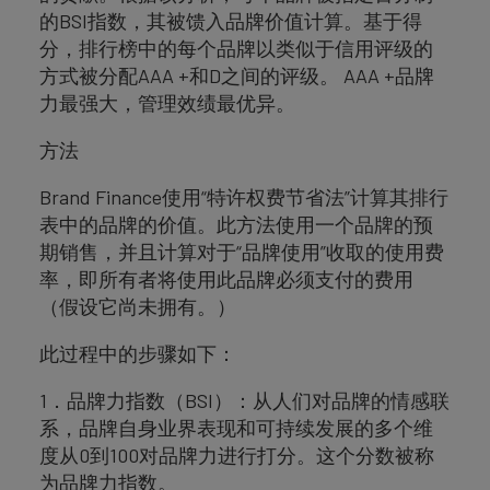
的BSI指数，其被馈入品牌价值计算。基于得
分，排行榜中的每个品牌以类似于信用评级的
方式被分配AAA +和D之间的评级。 AAA +品牌
力最强大，管理效绩最优异。
方法
Brand Finance使用“特许权费节省法”计算其排行
表中的品牌的价值。此方法使用一个品牌的预
期销售，并且计算对于“品牌使用”收取的使用费
率，即所有者将使用此品牌必须支付的费用
（假设它尚未拥有。）
此过程中的步骤如下：
1．品牌力指数（BSI）：从人们对品牌的情感联
系，品牌自身业界表现和可持续发展的多个维
度从0到100对品牌力进行打分。这个分数被称
为品牌力指数。