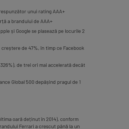
corespunzător unui rating AAA+
forță a brandului de AAA+
pple și Google se plasează pe locurile 2
o creștere de 47%, în timp ce Facebook
 (326%), de trei ori mai accelerată decât
nance Global 500 depășind pragul de 1
(ultima oară deținut în 2014), conform
andului Ferrari a crescut până la un