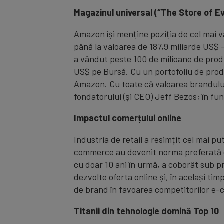
Magazinul universal (“The Store of E
Amazon își menține poziția de cel mai 
până la valoarea de 187,9 miliarde US$ 
a vândut peste 100 de milioane de produs
US$ pe Bursă. Cu un portofoliu de produ
Amazon. Cu toate că valoarea brandului 
fondatorului (și CEO) Jeff Bezos; în fu
Impactul comerțului online
Industria de retail a resimțit cel mai 
commerce au devenit norma preferată d
cu doar 10 ani în urmă, a coborât sub pr
dezvolte oferta online și, în același ti
de brand în favoarea competitorilor e
Titanii din tehnologie domină Top 10