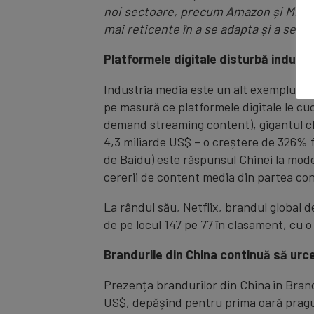
noi sectoare, precum Amazon și Micros
mai reticente în a se adapta și a se d
Platformele digitale disturbă indust
Industria media este un alt exemplu în c
pe masură ce platformele digitale le cu
demand streaming content), gigantul chi
4,3 miliarde US$ – o creștere de 326% f
de Baidu) este răspunsul Chinei la model
cererii de content media din partea co
La rândul său, Netflix, brandul global 
de pe locul 147 pe 77 în clasament, cu o 
Brandurile din China continuă să urc
Prezența brandurilor din China în Bran
US$, depășind pentru prima oară pragul 