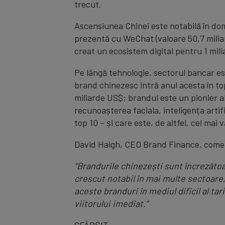
trecut.
Ascensiunea Chinei este notabilă în dom
prezentă cu WeChat (valoare 50,7 milia
creat un ecosistem digital pentru 1 milia
Pe lângă tehnologie, sectorul bancar est
brand chinezesc intră anul acesta în to
miliarde US$; brandul este un pionier al 
recunoașterea faciala, inteligența artifi
top 10 – și care este, de altfel, cel mai
David Haigh, CEO Brand Finance, come
“Brandurile chinezești sunt încrezătoar
crescut notabil în mai multe sectoare,
aceste branduri în mediul dificil al t
viitorului imediat.”
SFÂRȘIT