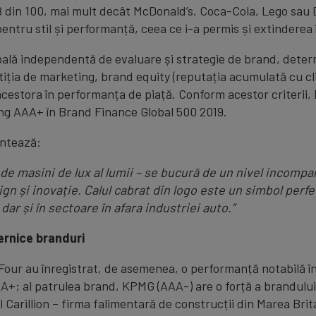
 din 100, mai mult decât McDonald’s, Coca-Cola, Lego sau Dis
ntru stil și performanță, ceea ce i-a permis și extinderea 
lă independentă de evaluare și strategie de brand, determi
tiția de marketing, brand equity (reputația acumulată cu clie
acestora în performanța de piață. Conform acestor criterii, 
ing AAA+ în Brand Finance Global 500 2019.
ntează:
t de masini de lux al lumii – se bucură de un nivel incomp
și inovație. Calul cabrat din logo este un simbol perfect a
ar și în sectoare în afara industriei auto.”
ternice branduri
 Four au înregistrat, de asemenea, o performanță notabilă în
 AAA+; al patrulea brand, KPMG (AAA-) are o forță a brandulu
l Carillion – firma falimentară de construcții din Marea Brit