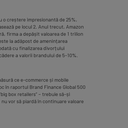
 cu o creștere impresionantă de 25%,
lasează pe locul 2. Anul trecut, Amazon
ă, firma a depășit valoarea de 1 trilion
 este la adăpost de amenințarea
dată cu finalizarea divorțului
scădere a valorii brandului de 5-10%.
e măsură ce e-commerce și mobile
c în raportul Brand Finance Global 500
big box retailers” – trebuie să-și
ă nu vor să piardă în continuare valoare