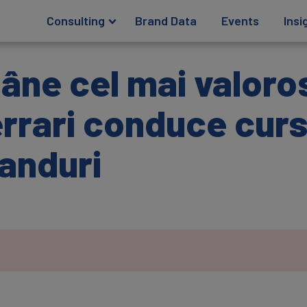
Consulting
Brand Data
Events
Insi
ne cel mai valoro
Ferrari conduce cur
anduri