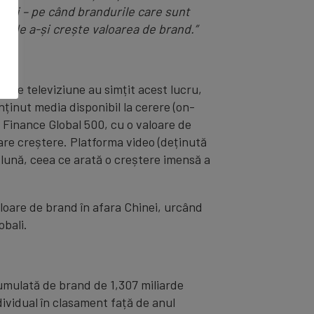
rii – pe când brandurile care sunt
ți de a-și crește valoarea de brand.”
e de televiziune au simțit acest lucru,
ținut media disponibil la cerere (on-
 Finance Global 500, cu o valoare de
are creștere. Platforma video (deținută
e lună, ceea ce arată o creștere imensă a
loare de brand în afara Chinei, urcând
obali.
umulată de brand de 1,307 miliarde
ividual în clasament față de anul