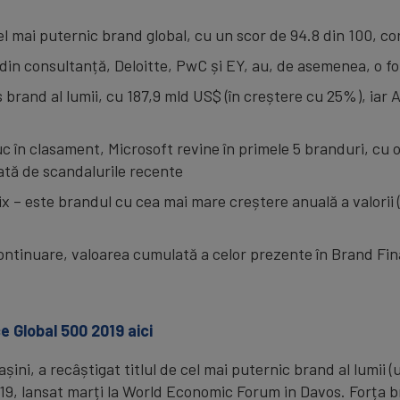
cel mai puternic brand global, cu un scor de 94.8 din 100, 
 din consultanță, Deloitte, PwC și EY, au, de asemenea, o 
rand al lumii, cu 187,9 mld US$ (în creștere cu 25%), iar A
c în clasament, Microsoft revine în primele 5 branduri, cu 
ată de scandalurile recente
lix – este brandul cu cea mai mare creștere anuală a valorii
continuare, valoarea cumulată a celor prezente în Brand Fi
e Global 500 2019 aici
șini, a recâștigat titlul de cel mai puternic brand al lumii 
19, lansat marți la World Economic Forum in Davos. Forța br