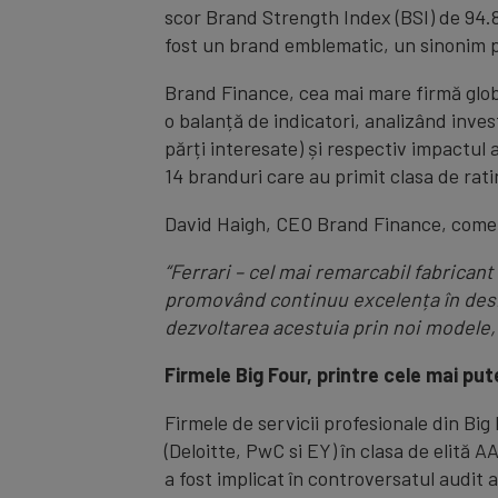
scor Brand Strength Index (BSI) de 94.8
fost un brand emblematic, un sinonim pe
Brand Finance, cea mai mare firmă globa
o balanță de indicatori, analizând inves
părți interesate) și respectiv impactul 
14 branduri care au primit clasa de rat
David Haigh, CEO Brand Finance, come
“Ferrari – cel mai remarcabil fabrican
promovând continuu excelența în design 
dezvoltarea acestuia prin noi modele, d
Firmele Big Four, printre cele mai pu
Firmele de servicii profesionale din Big
(Deloitte, PwC si EY) în clasa de elită
a fost implicat în controversatul audit a