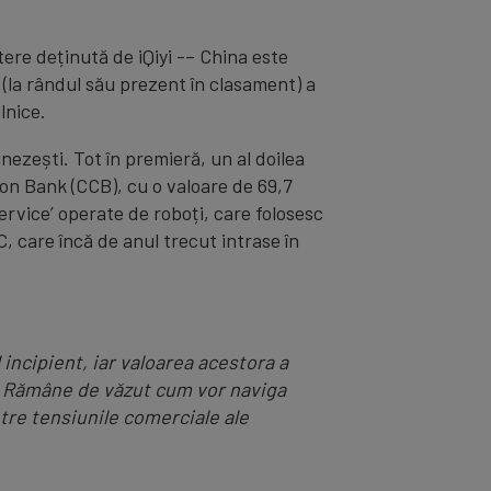
ere deținută de iQiyi -– China este
(la rândul său prezent în clasament) a
lnice.
nezești. Tot în premieră, un al doilea
on Bank (CCB), cu o valoare de 69,7
service’ operate de roboți, care folosesc
C, care încă de anul trecut intrase în
 incipient, iar valoarea acestora a
re. Rămâne de văzut cum vor naviga
ntre tensiunile comerciale ale