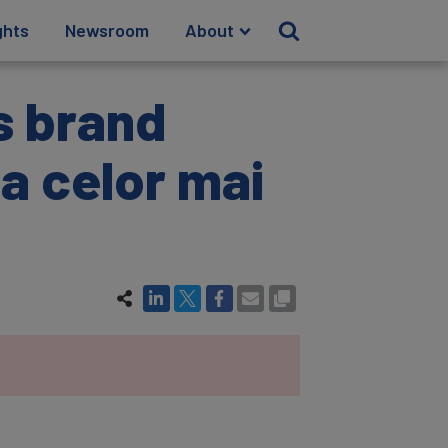
ghts
Newsroom
About
s brand
sa celor mai