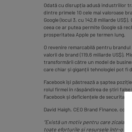
Odată cu disrupția adusă industriilor tr
dintre primele 10 cele mai valoroase br
Google (locul 3, cu 142,8 miliarde US$).
ceea ce ar putea permite Google să rec
prosperitatea Apple pe termen lung.
O revenire remarcabilă pentru brandul M
valorii de brand (119,6 miliarde US$), M
transformării către un model de busines
care chiar și giganții tehnologiei pot f
Facebook își păstrează a șaptea poziți
rolul firmei în răspândirea de știri fal
Facebook și deficiențele de securitate a
David Haigh, CEO Brand Finance, come
“Există un motiv pentru care zicala ‘să
toate eforturile și resursele într-o s