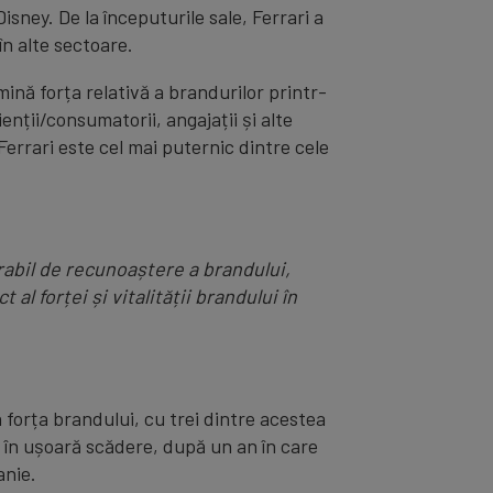
ney. De la începuturile sale, Ferrari a
în alte sectoare.
nă forța relativă a brandurilor printr-
nții/consumatorii, angajații și alte
Ferrari este cel mai puternic dintre cele
arabil de recunoaștere a brandului,
l forței și vitalității brandului în
 forța brandului, cu trei dintre acestea
i în ușoară scădere, după un an în care
anie.