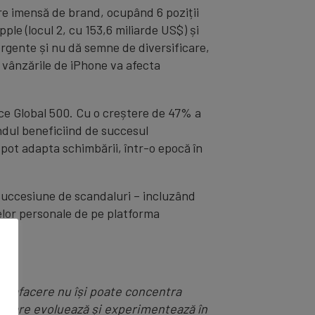
are imensă de brand, ocupând 6 poziții
le (locul 2, cu 153,6 miliarde US$) și
ergente și nu dă semne de diversificare,
vânzările de iPhone va afecta
nce Global 500. Cu o creștere de 47% a
andul beneficiind de succesul
pot adapta schimbării, într-o epocă în
 succesiune de scandaluri – incluzând
telor personale de pe platforma
: o afacere nu își poate concentra
le care evoluează și experimentează în