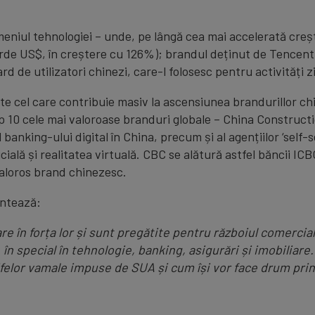
eniul tehnologiei – unde, pe lângă cea mai accelerată creșt
rde US$, în creștere cu 126%); brandul deținut de Tencent 
rd de utilizatori chinezi, care-l folosesc pentru activități zi
e cel care contribuie masiv la ascensiunea brandurillor chi
p 10 cele mai valoroase branduri globale – China Constructi
banking-ului digital în China, precum și al agențiilor ‘self-
cială și realitatea virtuală. CBC se alătură astfel băncii ICB
 valoros brand chinezesc.
ntează:
e în forța lor și sunt pregătite pentru războiul comercial
 în special în tehnologie, banking, asigurări și imobilia
arifelor vamale impuse de SUA și cum își vor face drum pri