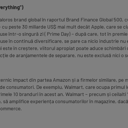
verything”)
valoros brand global în raportul Brand Finance Global 500,
– cu peste 30 miliarde US$ mai mult decât Apple, care se c
e într-o singură zi ( Prime Day) – după care, tot în premier
se în continuă diversificare, se pare ca nicio industrie nu
este în creștere, viitorul apropiat poate aduce schimbări o
ncție de aranjamentele de separare, nu este exclusă nici o 
puternic impact din partea Amazon și a firmelor similare, p
e consumatori. De exemplu, Walmart, care ocupa primul lo
imele 10 branduri în acest an. Walmart – precum și ceilalti “
mp, să amplifice experiența consumatorilor în magazine, dac
-commerce.