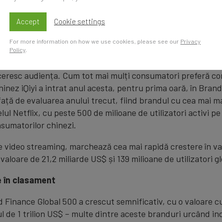
oft, sunt cele care care își depășesc constant competito
iversifica, precum Walmart și Apple, vor pierde oportunită
Accept
Cookie settings
ria de media
For more information on how we use cookies, please see our
Privacy
Policy
.
are nou-veniții schimbă regulile jocului. Cele mai mari rețel
ceresc audiența. Cum tot mai mulți consumatori preferă con
nez iQiyi a intrat anul acesta, pentru prima oară, în Brand
ață de evaluarea anului trecut, fiind brandul cu cea mai m
ul Netflix, cu peste 500 de milioane de utilizatori activi p
nsumatorilor chinezi.
de video streaming, marchează cea mai rapidă crestere în va
valoare de 21,2 miliarde US$ și 139 milioane de utilizatori gl
e în clasament
d Finance Global 500 a crescut semnificativ, cu o valoare c
de 1 trilion US$ – multe dintre aceste branduri urcând ind