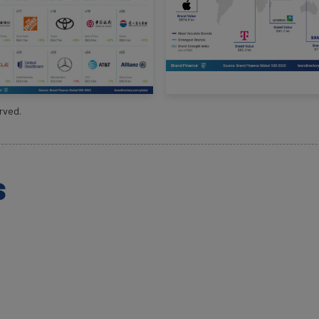
rved.
s