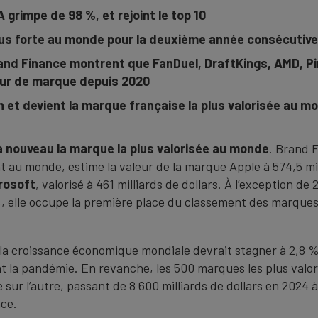
 grimpe de 98 %, et rejoint le top 10
lus forte au monde pour la deuxième année consécutive
nd Finance montrent que FanDuel, DraftKings, AMD, Pin
eur de marque depuis 2020
 et devient la marque française la plus valorisée au m
à nouveau la marque la plus valorisée au monde
. Brand F
 au monde, estime la valeur de la marque Apple à 574,5 mill
rosoft
, valorisé à 461 milliards de dollars. À l’exception 
 elle occupe la première place du classement des marques 
 la croissance économique mondiale devrait stagner à 2,8 % 
nt la pandémie. En revanche, les 500 marques les plus valo
ur l’autre, passant de 8 600 milliards de dollars en 2024 à 
nce.