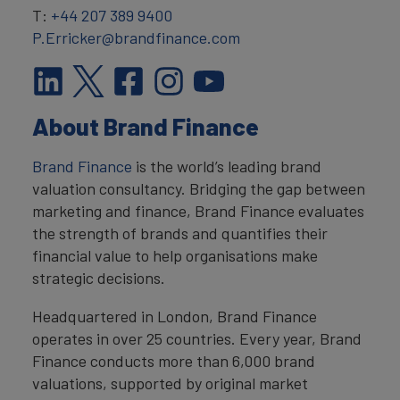
T:
+44 207 389 9400
P.Erricker@brandfinance.com
About Brand Finance
Brand Finance
is the world’s leading brand
valuation consultancy. Bridging the gap between
marketing and finance, Brand Finance evaluates
the strength of brands and quantifies their
financial value to help organisations make
strategic decisions.
Headquartered in London, Brand Finance
operates in over 25 countries. Every year, Brand
Finance conducts more than 6,000 brand
valuations, supported by original market