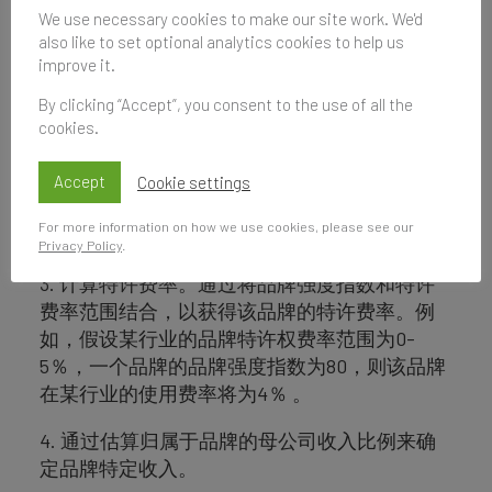
We use necessary cookies to make our site work. We'd
的衡量标准的平衡计分卡计算品牌实力。品牌
also like to set optional analytics cookies to help us
强度表示为品牌强度指数（BSI）评分，评分范
improve it.
围为0至100。
By clicking “Accept”, you consent to the use of all the
2.确定每个行业的特许费率范围，反映品牌对购
cookies.
买决策的重要性。在奢侈品行业，此费率的极
值最高；在采矿行业中，货物通常被商品化，
Accept
Cookie settings
则此费率较低。这是通过审查源自Brand
For more information on how we use cookies, please see our
Finance广泛数据库的可比许可协议完成的。
Privacy Policy
.
3. 计算特许费率。通过将品牌强度指数和特许
费率范围结合，以获得该品牌的特许费率。例
如，假设某行业的品牌特许权费率范围为0-
5％，一个品牌的品牌强度指数为80，则该品牌
在某行业的使用费率将为4％ 。
4. 通过估算归属于品牌的母公司收入比例来确
定品牌特定收入。