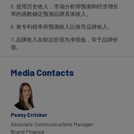
5. 使用历史收入，市场分析师预测和经济增长
率的函数确定预测品牌具体收入。
6. 将专利税率和预测收入以推导品牌收入。
7. 品牌收入在税后折现为净现值，等于品牌价
值。
Media Contacts
Penny Erricker
Associate Communications Manager
Brand Finance