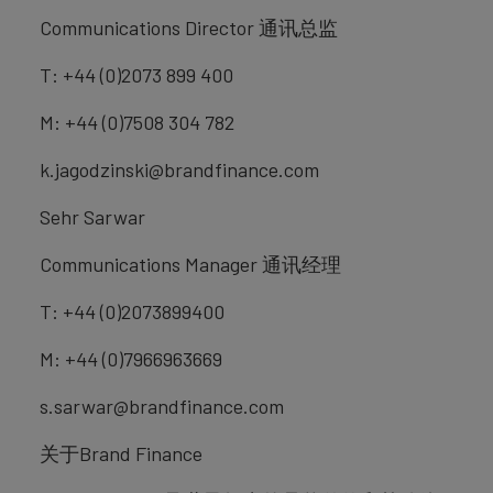
Communications Director 通讯总监
T: +44 (0)2073 899 400
M: +44 (0)7508 304 782
k.jagodzinski@brandfinance.com
Sehr Sarwar
Communications Manager 通讯经理
T: +44 (0)2073899400
M: +44 (0)7966963669
s.sarwar@brandfinance.com
关于Brand Finance