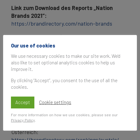
Link zum Download des Reports „Nation
Brands 2021“:
https://brandirectory.com/nation-brands
Aktuelle Jahresberichte DACH 2021
Our use of cookies
Brand Finance erhebt zudem jedes Jahr
We use necessary cookies to make our site work. We'd
ausführliche Reports und Rankingtabellen über
also like to set optional analytics cookies to help us
die wertvollsten und stärksten
improve it.
Unternehmensmarken und Produktmarken einer
By clicking “Accept”, you consent to the use of all the
Nation, auch für Deutschland, Österreich und
cookies.
die Schweiz. Hier geht’s zu den aktuellen
Jahresberichten:
Accept
Cookie settings
Deutschland:
For more information on how we use cookies, please see our
https://brandirectory.com/rankings/germany/
Privacy Policy
.
Österreich:
https://brandirectory.com/rankings/austria/