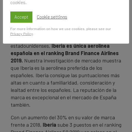
cookies.
los 50 más valiosos.”
Apunta
Teresa de Lemus,
Managing Director de Brand Finance España.
Accept
Cookie settings
Link al ranking BF Airlines 50 2019
For more information on how we use cookies, please see our
Privacy Policy
.
En un sector dominado por las marcas
estadounidenses,
Iberia es única aerolínea
española en el ranking Brand Finance Airlines
2019.
Nuestra investigación de mercado muestra
que Iberia es la aerolínea preferida de los
españoles. Iberia consigue las puntuaciones más
altas en cuanto a familiaridad, consideración y
lealtad entre los españoles. La reputación de la
marca es excepcional en el mercado de España
también.
Con un aumento del 30% en su valor de marca
frente a 2018,
Iberia
sube 3 puestos en el ranking