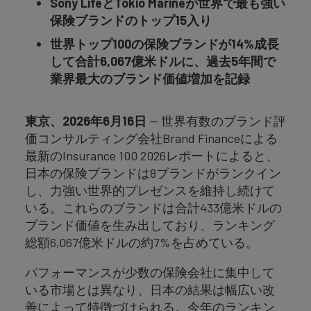
Sony Life
と
Tokio Marine
が世界で最も強い
保険ブランドのトップ
15
入り
世界トップ
100
の保険ブランドが
14%
成長
して合計
6,067
億米ドルに、過去
5
年間で
業界最大のブランド価値増加を記録
東京、
2026
年
6
月
16
日
— 世界有数のブランド評
価コンサルティング会社Brand Financeによる
最新のInsurance 100 2026レポートによると、
日本の保険ブランドは8ブランドがランクイン
し、力強い世界的プレゼンスを維持し続けて
いる。これらのブランドは合計433億米ドルの
ブランド価値を生み出しており、ランキング
総額6,067億米ドルの約7%を占めている。
パフォーマンスが少数の保険会社に集中して
いる市場とは異なり、日本の結果は幅広い改
善によって特徴づけられる。今年のランキン