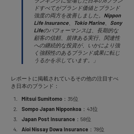
ランキングに登場した日本の8ブラン
ドすべてがブランド価値とブランド
強度の両方を改善しました。
Nippon
Life Insurance
、
Tokio Marine
、
Sony
Life
のパフォーマンスは、長期的な
顧客の信頼、規律ある実行、関連性
への継続的な投資が、いかにより強
く強靱性のあるブランド成果に転じ
うるかを示しています。」
レポートに掲載されているその他の注目すべ
き日本のブランド：
Mitsui Sumitomo
：35位
Sompo Japan Nipponkoa
：43位
Japan Post Insurance
：58位
Aioi Nissay Dowa Insurance
：78位