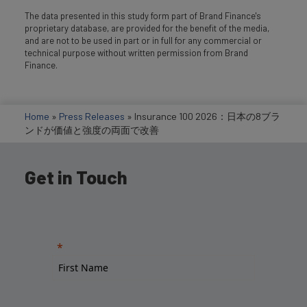
The data presented in this study form part of Brand Finance's
proprietary database, are provided for the benefit of the media,
and are not to be used in part or in full for any commercial or
technical purpose without written permission from Brand
Finance.
Home
»
Press Releases
»
Insurance 100 2026：日本の8ブラ
ンドが価値と強度の両面で改善
Get in Touch