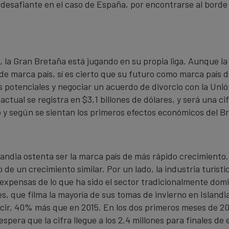
desafiante en el caso de España, por encontrarse al borde 
, la Gran Bretaña está jugando en su propia liga. Aunque l
de marca país, sí es cierto que su futuro como marca país 
os potenciales y negociar un acuerdo de divorcio con la Uni
ctual se registra en $3,1 billones de dólares, y será una ci
y según se sientan los primeros efectos económicos del Bre
slandia ostenta ser la marca país de más rápido crecimiento.
de un crecimiento similar. Por un lado, la industria turísti
expensas de lo que ha sido el sector tradicionalmente domi
s, que filma la mayoría de sus tomas de invierno en Islandia
decir, 40% más que en 2015. En los dos primeros meses de 2
spera que la cifra llegue a los 2.4 millones para finales de 