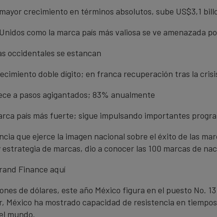
l mayor crecimiento en términos absolutos, sube US$3,1 bill
 Unidos como la marca país más valiosa se ve amenazada p
las occidentales se estancan
ecimiento doble dígito; en franca recuperación tras la cris
crece a pasos agigantados; 83% anualmente
marca país más fuerte; sigue impulsando importantes progr
ncia que ejerce la imagen nacional sobre el éxito de las ma
 estrategia de marcas, dio a conocer las 100 marcas de nac
Brand Finance aquí
lones de dólares, este año México figura en el puesto No. 13
ior, México ha mostrado capacidad de resistencia en tiempos
del mundo.