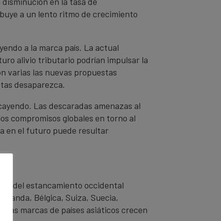
 disminución en la tasa de
ibuye a un lento ritmo de crecimiento
endo a la marca país. La actual
o alivio tributario podrían impulsar la
son varias las nuevas propuestas
istas desaparezca.
decayendo. Las descaradas amenazas al
 los compromisos globales en torno al
a en el futuro puede resultar
lias del estancamiento occidental
Holanda, Bélgica, Suiza, Suecia,
e, las marcas de países asiáticos crecen