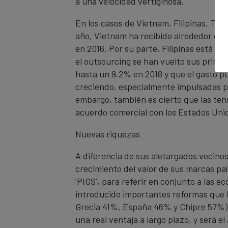
a una velocidad vertiginosa.
En los casos de Vietnam, Filipinas, Tai
año, Vietnam ha recibido alrededor de $
en 2016. Por su parte, Filipinas está r
el outsourcing se han vuelto sus princi
hasta un 9.2% en 2018 y que el gasto pú
creciendo, especialmente impulsadas p
embargo, también es cierto que las ten
acuerdo comercial con los Estados Uni
Nuevas riquezas
A diferencia de sus aletargados vecinos
crecimiento del valor de sus marcas país,
‘PIGS’, para referir en conjunto a las e
introducido importantes reformas que l
Grecia 41%, España 46% y Chipre 57%). 
una real ventaja a largo plazo, y será