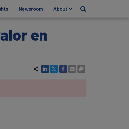
ghts
Newsroom
About
alor en