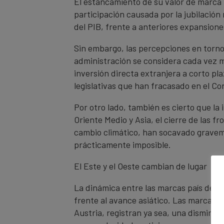
El estancamiento de su valor de marca 
participación causada por la jubilación
del PIB, frente a anteriores expansione
Sin embargo, las percepciones en torno
administración se considera cada vez m
inversión directa extranjera a corto pl
legislativas que han fracasado en el Co
Por otro lado, también es cierto que l
Oriente Medio y Asia, el cierre de las f
cambio climático, han socavado gravemen
prácticamente imposible.
El Este y el Oeste cambian de lugar
La dinámica entre las marcas país de E
frente al avance asiático. Las marcas d
Austria, registran ya sea, una disminuc