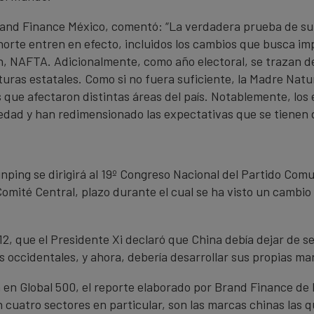
and Finance México, comentó: “La verdadera prueba de su
 norte entren en efecto, incluidos los cambios que busca im
n, NAFTA. Adicionalmente, como año electoral, se trazan 
aturas estatales. Como si no fuera suficiente, la Madre Natu
s que afectaron distintas áreas del país. Notablemente, lo
edad y han redimensionado las expectativas que se tienen d
inping se dirigirá al 19º Congreso Nacional del Partido Comu
omité Central, plazo durante el cual se ha visto un cambio 
12, que el Presidente Xi declaró que China debía dejar de 
occidentales, y ahora, debería desarrollar sus propias m
n en Global 500, el reporte elaborado por Brand Finance de
 cuatro sectores en particular, son las marcas chinas las qu