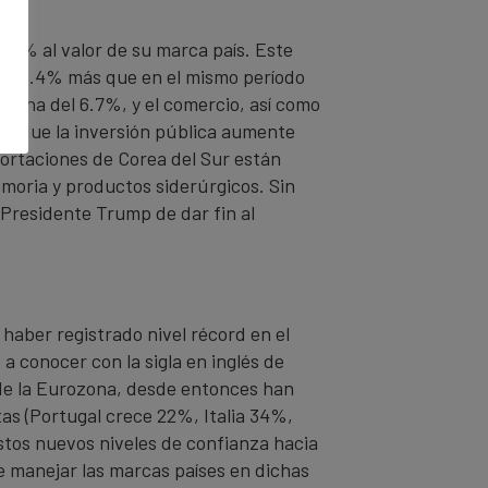
 43% al valor de su marca país. Este
ta, 13.4% más que en el mismo período
China del 6.7%, y el comercio, así como
era que la inversión pública aumente
portaciones de Corea del Sur están
moria y productos siderúrgicos. Sin
 Presidente Trump de dar fin al
 haber registrado nivel récord en el
 a conocer con la sigla en inglés de
is de la Eurozona, desde entonces han
as (Portugal crece 22%, Italia 34%,
stos nuevos niveles de confianza hacia
e manejar las marcas países en dichas