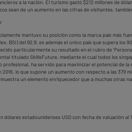
cieros a la nación. El turismo gastó $212 millones de dóla
icos sean de un aumento en las cifras de visitantes, también 
r
solamente mantuvo su posición como la marca país más fuert
ex, BSI) del 92.9, es además el único país que supera los 
lecido particularmente su resultado en el rubro de ‘Persona
ntal titulado SkillsFuture, mediante el cual todos los sin
lo profesional, ha servido para maximizar el potencial de l
n 2016, lo que supone un aumento con respecto a las 379 mi
 demuestra un elemento enriquecedor que a muchas otras nac
n dólares estadounidenses USD con fecha de valuación al 1 