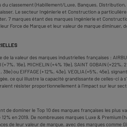
rs du classement (Habillement/Luxe, Banques, Distribution
aisser. Le secteur Ingénierie et Construction a particuliè
nter, 7 marques étant des marques Ingénierie et Construct
leur Force de Marque et leur valeur de marque diminuer, do
RIELLES
e de la valeur des marques industrielles françaises : AIRB
CI (+7%, 16e), MICHELIN (+4% 19e), SAINT GOBAIN (+22%,
39e) ou EIFFAGE (+12%, 43e), VEOLIA (+5%, 45e), signant
e, ce qui illustre la capacité grandissante de celles-ci à 
aient résister proportionnellement à l'impact sur leur sect
 de dominer le Top 10 des marques françaises les plus val
e 12% en 2019. De nombreuses marques Luxe & Premium (ha
ances de leur valeur de marque, avec des marques comme Gi