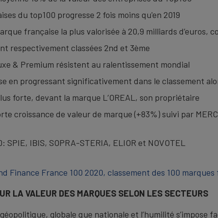
ses du top100 progresse 2 fois moins qu'en 2019
que française la plus valorisée à 20,9 milliards d’euros, c
t respectivement classées 2nd et 3ème
Luxe & Premium résistent au ralentissement mondial
e en progressant significativement dans le classement al
us forte, devant la marque L’OREAL, son propriétaire
forte croissance de valeur de marque (+83%) suivi par 
20: SPIE, IBIS, SOPRA-STERIA, ELIOR et NOVOTEL
and Finance France 100 2020, classement des 100 marques fr
 SUR LA VALEUR DES MARQUES SELON LES SECTEURS
opolitique, globale que nationale et l’humilité s’impose fac