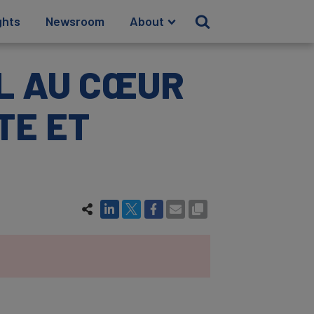
ghts
Newsroom
About
L AU CŒUR
TE ET