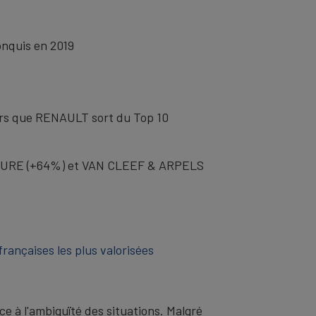
onquis en 2019
ors que RENAULT sort du Top 10
MERCURE (+64%) et VAN CLEEF & ARPELS
ançaises les plus valorisées
e à l'ambiguïté des situations. Malgré