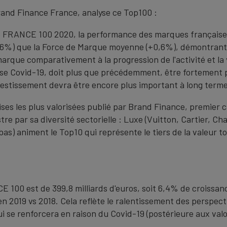
rand Finance France, analyse ce Top100 :
 FRANCE 100 2020, la performance des marques françaises 
6%) que la Force de Marque moyenne (+0,6%), démontrant 
marque comparativement à la progression de l'activité et la 
crise Covid-19, doit plus que précédemment, être fortement 
d'investissement devra être encore plus important à long terme
s les plus valorisées publié par Brand Finance, premier ca
re par sa diversité sectorielle : Luxe (Vuitton, Cartier, Cha
bas) animent le Top10 qui représente le tiers de la valeur
 100 est de 399,8 milliards d'euros, soit 6,4% de croissan
n 2019 vs 2018. Cela reflète le ralentissement des perspecti
 se renforcera en raison du Covid-19 (postérieure aux valor