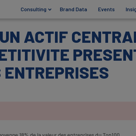
Consulting
Brand Data
Events
Insi
UN ACTIF CENTRA
ETITIVITE PRESEN
 ENTREPRISES
moyenne 18% de la valeur des entreprises du Top100