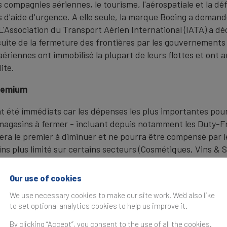
s compagnies aériennes, le tourisme, l'aérospatiale et la dé
s d'aide d'urgence. A elle seule, la marque Boeing a demandé
L'Association du Transport Aérien International (IATA) a d
a suite de la fermeture des frontières par les gouvernement
iennes ont immobilisé la plupart de leurs flottes et ont an
ite.
Premium
t été immédiats car les dépenses les plus importantes pour 
s magasins à fermer - incluant depuis notamment les Duty-F
sera le premier à diminuer et ne pourra être compensé par le
s plus limité sur certains secteurs (Cosmétiques, Vins & S
Our use of cookies
r amortir les conséquences de cette récession, cela favoris
marques fortes et conduira à l’accélération des Fusions et
We use necessary cookies to make our site work. We'd also like
to set optional analytics cookies to help us improve it.
By clicking “Accept”, you consent to the use of all the cookies.