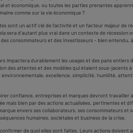
cial et économique, ou toutes les parties prenantes appre
humaine comme sur la vie économique ?
s sont un actif clé de l’activité et un facteur majeur de rés
Cela sera d'autant plus vrai dans un contexte de récession o
, des consommateurs et des investisseurs - bien entendu, à l
urs impactera durablement les usages et des pans entiers d
ation des attentes et des modèles qui étaient sous-jacents à 
et environnementale, excellence, simplicité, humilité, attent
irer confiance, entreprises et marques devront travailler 
mais bien par des actions actualisées, pertinentes et diff
a marque envers ses collaborateurs, ses consommateurs et s
nséquences humaines, sociétales et business de la crise.
onfirmer de quoi elles sont faites. Leurs actions doivent au