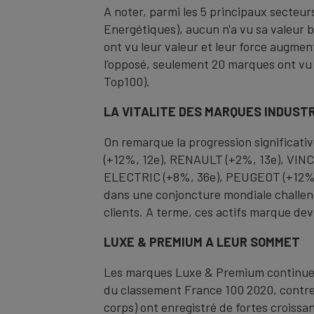
A noter, parmi les 5 principaux secteu
Energétiques), aucun n'a vu sa valeur b
ont vu leur valeur et leur force augme
l'opposé, seulement 20 marques ont vu 
Top100).
LA VITALITE DES MARQUES INDUST
On remarque la progression significativ
(+12%, 12e), RENAULT (+2%, 13e), VIN
ELECTRIC (+8%, 36e), PEUGEOT (+12%, 
dans une conjoncture mondiale challengé
clients. A terme, ces actifs marque devr
LUXE & PREMIUM A LEUR SOMMET
Les marques Luxe & Premium continuent
du classement France 100 2020, contr
corps) ont enregistré de fortes croiss