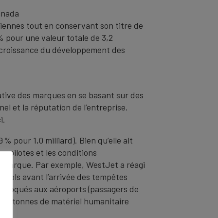
anada
diennes tout en conservant son titre de
% pour une valeur totale de 3,2
la croissance du développement des
lative des marques en se basant sur des
nel et la réputation de l’entreprise.
i.
% pour 1,0 milliard). Bien qu’elle ait
s pilotes et les conditions
la marque. Par exemple, WestJet a réagi
 vols avant l’arrivée des tempêtes
s bloqués aux aéroports (passagers de
 six tonnes de matériel humanitaire