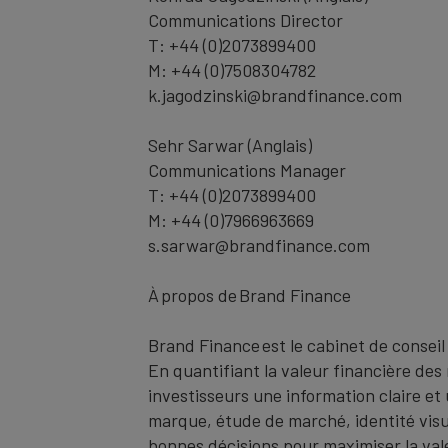
Communications Director
T: +44 (0)2073899400
M: +44 (0)7508304782
k.jagodzinski@brandfinance.com
Sehr Sarwar (Anglais)
Communications Manager
T: +44 (0)2073899400
M: +44 (0)7966963669
s.sarwar@brandfinance.com
À propos de Brand Finance
Brand Finance est le cabinet de conseil
En quantifiant la valeur financière de
investisseurs une information claire et
marque, étude de marché, identité visuel
bonnes décisions pour maximiser la valeu