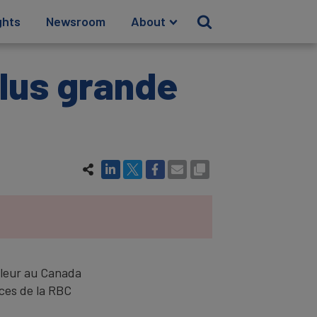
ghts
Newsroom
About
plus grande
valeur au Canada
ces de la RBC