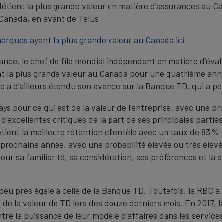
étient la plus grande valeur en matière d’assurances au C
 Canada, en avant de Telus
arques ayant la plus grande valeur au Canada ici
ance, le chef de file mondial indépendant en matière d’éval
t la plus grande valeur au Canada pour une quatrième ann
le a d’ailleurs étendu son avance sur la Banque TD, qui a per
ays pour ce qui est de la valeur de l’entreprise, avec une p
ion d’excellentes critiques de la part de ses principales pa
ent la meilleure rétention clientèle avec un taux de 83 % d
la prochaine année, avec une probabilité élevée ou très élev
ur sa familiarité, sa considération, ses préférences et la s
à peu près égale à celle de la Banque TD. Toutefois, la RBC a
e de la valeur de TD lors des douze derniers mois. En 2017, 
tré la puissance de leur modèle d’affaires dans les service