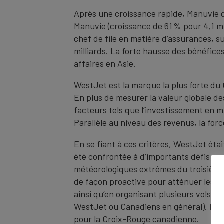
Après une croissance rapide, Manuvie d
Manuvie (croissance de 61 % pour 4,1 m
chef de file en matière d’assurances, s
milliards. La forte hausse des bénéfice
affaires en Asie.
WestJet est la marque la plus forte du
En plus de mesurer la valeur globale d
facteurs tels que l’investissement en mar
Parallèle au niveau des revenus, la forc
En se fiant à ces critères, WestJet était
été confrontée à d’importants défis au 
météorologiques extrêmes du troisième 
de façon proactive pour atténuer les i
ainsi qu’en organisant plusieurs vols 
WestJet ou Canadiens en général). De p
pour la Croix-Rouge canadienne.