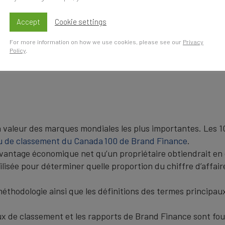
tendra ses ailes en cherchant à offrir des services authent
Accept
Cookie settings
ation et de la force de la marque les aidera sans doute à ét
For more information on how we use cookies, please see our
Privacy
Policy
.
00 de Brand Finance ici
 valeur des marques mondiales les plus importantes. Les 1
u de classement du Canada 100 de Brand Finance
.
avantage économique net qu’un propriétaire obtiendrait en 
ilisée pour déterminer quelle proportion du chiffre d’affair
éthodologie ainsi que les définitions des termes principaux
x de classement et les rapports de Brand Finance sont four