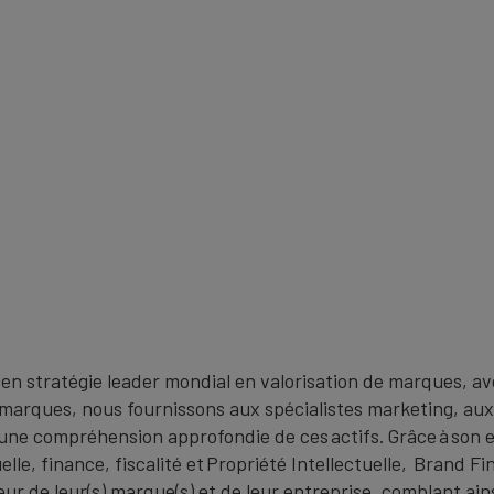
 en stratégie leader mondial en valorisation de marques, a
s marques, nous fournissons aux spécialistes marketing, au
 une compréhension approfondie de ces actifs. Grâce à son ex
le, finance, fiscalité et Propriété Intellectuelle, Brand Fi
r de leur(s) marque(s) et de leur entreprise, comblant ainsi