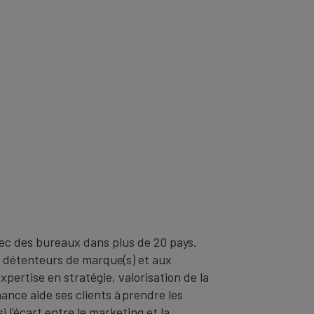
vec des bureaux dans plus de 20 pays.
x détenteurs de marque(s) et aux
pertise en stratégie, valorisation de la
nance aide ses clients à prendre les
 l'écart entre le marketing et la