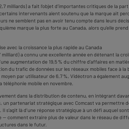
7 milliards) a fait l’objet d’importantes critiques de la par
e certains intervenants aient soutenu que la marque ait pe
urs ne semblent pas en avoir tenu compte dans leurs décisi
uième marque la plus forte au Canada, alors qu’elle prend 
rise avec la croissance la plus rapide au Canada
 milliard) a connu une excellente année en détenant la cro
’une augmentation de 19,5 % du chiffre d’affaires en matiè
on du trafic de données sur les réseaux mobiles face à la 
moyen par utilisateur de 6,7 %, Vidéotron a également aug
la téléphonie mobile en novembre.
sivement dans la distribution de contenu, en intégrant dav
es, un partenariat stratégique avec Comcast va permettre 
 Il s’agit là d’une réponse stratégique à un défi auquel son
 — comment extraire plus de valeur dans le réseau de diffu
uctures dans le futur.