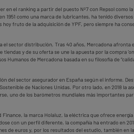
r en el ranking a partir del puesto Nº7 con Repsol como la
en 1951 como una marca de lubricantes, ha tenido diversos 
 hoy fruto de la adquisición de YPF, pero siempre ha cons
a el sector distribución. Tras 40 años, Mercadona afront
de tiendas y de su oferta se une la apuesta por la compra 'o
sos Humanos de Mercadona basada en su filosofía de “calid
ción del sector asegurador en España según el informe. D
o Sostenible de Naciones Unidas. Por otro lado, en 2018 la a
erse, uno de los barómetros mundiales más importantes pa
Finance, la marca Holaluz, la eléctrica que ofrece energía 
ose con un perfil diferente, la compañía ha entrado en 201
nes de euros y, por los resultados del estudio, también en 