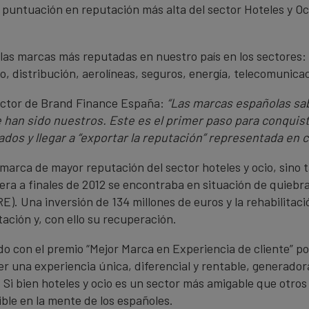
a puntuación en reputación más alta del sector Hoteles y Oci
 las marcas más reputadas en nuestro país en los sectores: 
eo, distribución, aerolíneas, seguros, energía, telecomunica
ector de Brand Finance España:
“Las marcas españolas sa
han sido nuestros. Este es el primer paso para conquista
os y llegar a “exportar la reputación” representada en 
 marca de mayor reputación del sector hoteles y ocio, sin
ra a finales de 2012 se encontraba en situación de quiebr
E). Una inversión de 134 millones de euros y la rehabilita
ación y, con ello su recuperación.
 con el premio “Mejor Marca en Experiencia de cliente” por 
er una experiencia única, diferencial y rentable, generadora
. Si bien hoteles y ocio es un sector más amigable que otro
ble en la mente de los españoles.