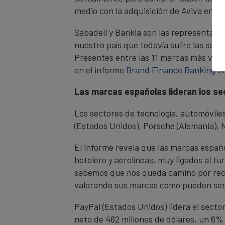
medio con la adquisición de Aviva en el
Sabadell y Bankia son las representant
nuestro país que todavía sufre las secue
Presentes entre las 11 marcas más valo
en el informe
Brand Finance Banking 50
Las marcas españolas lideran los s
Los sectores de tecnología, automóviles
(Estados Unidos), Porsche (Alemania), N
El informe revela que las marcas españ
hotelero y aerolíneas, muy ligados al t
sabemos que nos queda camino por reco
valorando sus marcas como pueden ser 
PayPal (Estados Unidos) lidera el sector
neto de 462 millones de dólares, un 6%