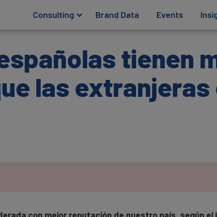
Consulting
Brand Data
Events
Insi
españolas tienen 
ue las extranjeras 
derada con mejor reputación de nuestro país, según el