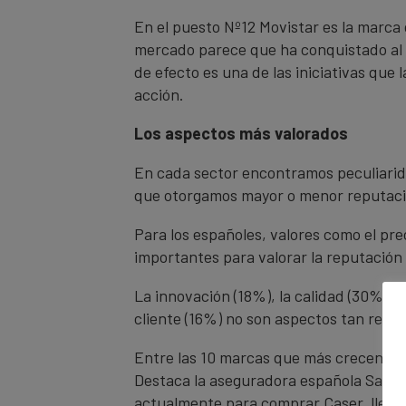
En el puesto Nº12 Movistar es la marca
mercado parece que ha conquistado al p
de efecto es una de las iniciativas que
acción.
Los aspectos más valorados
En cada sector encontramos peculiarid
que otorgamos mayor o menor reputació
Para los españoles, valores como el pre
importantes para valorar la reputación
La innovación (18%), la calidad (30%), e
cliente (16%) no son aspectos tan rele
Entre las 10 marcas que más crecen en 
Destaca la aseguradora española Santal
actualmente para comprar Caser, lleva 