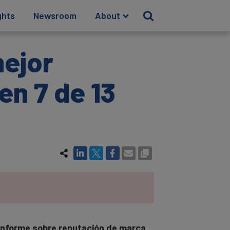
ghts
Newsroom
About
mejor
en 7 de 13
 informe sobre reputación de marca