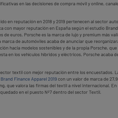
ificativas en las decisiones de compra móvil y online, can
cido en reputación en 2018 y 2019 pertenecen al sector au
arca con mayor reputación en España según el estudio Bran
es de euros, Porsche es la marca de lujo y premium más va
sa marca de automóviles acaba de anunciar que reorganizar
ción hacia modelos sostenibles y de la propia Porsche, que 
esta en los vehículos híbridos y eléctricos, Porsche acaba
sector textil con mejor reputación entre los encuestados. 
Brand Finance Apparel 2019
con un valor de marca de 27,9 
g, que valora las firmas del textil a nivel internacional. E
 quedado en el puesto Nº7 dentro del sector Textil.