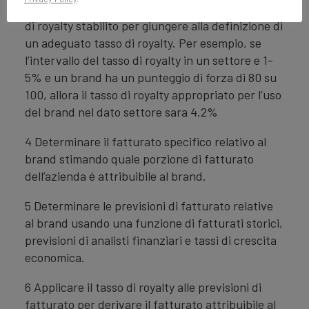
del brand viene applicato all’intervallo del tasso
di royalty stabilito per giungere alla definizione di
un adeguato tasso di royalty. Per esempio, se
l’intervallo del tasso di royalty in un settore e 1-
5% e un brand ha un punteggio di forza di 80 su
100, allora il tasso di royalty appropriato per l’uso
del brand nel dato settore sara 4.2%
4 Determinare il fatturato specifico relativo al
brand stimando quale porzione di fatturato
dell’azienda é attribuibile al brand.
5 Determinare le previsioni di fatturato relative
al brand usando una funzione di fatturati storici,
previsioni di analisti finanziari e tassi di crescita
economica.
6 Applicare il tasso di royalty alle previsioni di
fatturato per derivare il fatturato attribuibile al