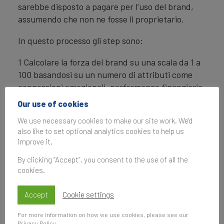
sarebbe disposto a pagare per l’uso del brand,
assumendo che non ne fosse il proprietario.
In questo processo gli step sono:
1 Calcolare la forza del brand su una scala da 1 a
100 basandosi su un numero di attributi come
connessioni emozionali, performance finanziarie
e sostenibilita, tra altri.
Our use of cookies
2 Determinare l’intervallo del tasso di royalty
We use necessary cookies to make our site work. We'd
also like to set optional analytics cookies to help us
applicabile per il settore cui il brand appartiene.
improve it.
Questo viene stabilito revisionando accordi di
licenziamento comparabili estratti dall’esteso
By clicking “Accept”, you consent to the use of all the
cookies.
database di brand finance riguardante i
contratti di licenza e consultando altri database
Accept
Cookie settings
online.
For more information on how we use cookies, please see our
3 Calcolare il tasso di royalty. Il punteggio di forza
Privacy Policy
.