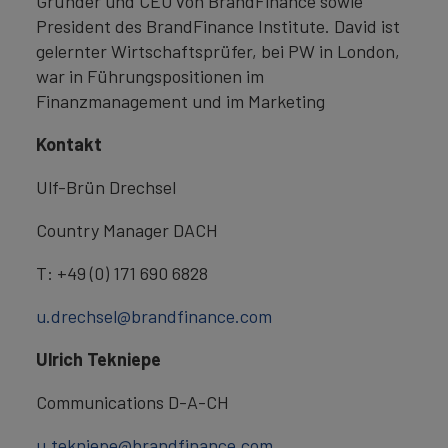
Gründer und CEO von BrandFinance sowie
President des BrandFinance Institute. David ist
gelernter Wirtschaftsprüfer, bei PW in London,
war in Führungspositionen im
Finanzmanagement und im Marketing
Kontakt
Ulf-Brün Drechsel
Country Manager DACH
T: +49 (0) 171 690 6828
u.drechsel@brandfinance.com
Ulrich Tekniepe
Communications D-A-CH
u.tekniepe@brandfinance.com