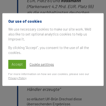
EUR, Platz 61) und
Rossmann
(Markenwert 4,2 Mrd. EUR, Platz 55)
als die nachhaltigsten deutschen
Marken überhaupt wahrgenommen.
Our use of cookies
In den vergangenen Jahren
We use necessary cookies to make our site work. We'd
erweiterte dm seine Auswahl von
also like to set optional analytics cookies to help us
nachhaltigen Produkten und legte
improve it.
den Schwerpunkt auch auf
umweltfreundlichere Verpackungen.
By clicking “Accept”, you consent to the use of all the
cookies.
Rossmann konzentriert sich darauf,
eine große Auswahl an
Accept
Cookie settings
mikroplastikfreien Produkten
anzubieten - ein Thema, das in den
For more information on how we use cookies, please see our
Medien eine große Aufmerksamkeit
Privacy Policy
.
erregte und Wertschätzung für den
Händler erzeugte”
so erläutert Ulf-Brün Drechsel diese
überraschenden Ergebnisse.