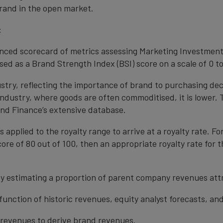
rand in the open market.
:
anced scorecard of metrics assessing Marketing Investment
ed as a Brand Strength Index (BSI) score on a scale of 0 to
ustry, reflecting the importance of brand to purchasing de
 industry, where goods are often commoditised, it is lower.
nd Finance’s extensive database.
s applied to the royalty range to arrive at a royalty rate. Fo
ore of 80 out of 100, then an appropriate royalty rate for t
y estimating a proportion of parent company revenues attr
function of historic revenues, equity analyst forecasts, a
t revenues to derive brand revenues.