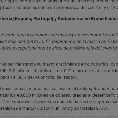
s, Mapfre continúa con altas puntuaciones de percepcion
ptación de precios como en preferencia del cliente, y un 9
r Iberia (España, Portugal) y Sudamérica en Brand Finan
trando una gran solidez de marca y un crecimiento sost
 vez más competitivo. El desempeño de la marca en Españ
iveles excepcionalmente altos de preferencia del cliente 
n experimentando su mayor crecimiento en cinco años, con
606.700 millones de dólares, un 14% más que el año anterio
paran el 38% del valor total del sector.
 años como la marca más valiosa en el ranking Brand Finan
ar los 40.000 millones de dólares, gracias al desempeño c
a Life Insurance se posiciona como la marca de seguros más 
rtaleza de Marca (BSI) con un rating de fortaleza AAA.