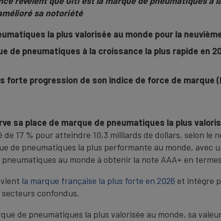
ce révèlent que Giti est la marque de pneumatiques à la
 amélioré sa notoriété
eumatiques la plus valorisée au monde pour la neuviè
e de pneumatiques à la croissance la plus rapide en 2
lus forte progression de son indice de force de marque 
rve sa place de marque de pneumatiques la plus valor
é de 17 % pour atteindre 10,3 milliards de dollars, selon le
ue de pneumatiques la plus performante au monde, avec u
e pneumatiques au monde à obtenir la note AAA+ en terme
evient
la marque française la plus forte en 2026
et intègre p
s secteurs confondus.
ue de pneumatiques la plus valorisée au monde, sa valeur