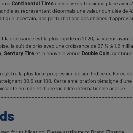
is que
Continental
Tires
conserve sa troisième place avec 3,
diales représentent désormais une valeur cumulée de 42,3
litique incertain, des perturbations des chaînes d'approv
la croissance est la plus rapide en 2026, sa valeur ayant 
ise, la suit de près avec une croissance de 37 % à 1,2 milli
e
,
Sentury Tire
et la nouvelle venue
Double Coin
, continue
registré la plus forte progression de son Indice de Force 
teignant 80,6 sur 100. Cette amélioration témoigne d'une 
ssante en Inde et d'une visibilité internationale accrue.
ads
ed for publication. Please attribute to Brand Finance.