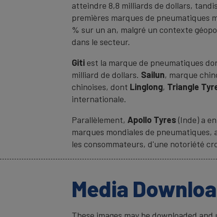
atteindre 8,8 milliards de dollars, tand
premières marques de pneumatiques mon
% sur un an, malgré un contexte géopo
dans le secteur.
Giti
est la marque de pneumatiques dont 
milliard de dollars.
Sailun
, marque chino
chinoises, dont
Linglong
,
Triangle Tyr
internationale.
Parallèlement,
Apollo Tyres
(Inde) a en
marques mondiales de pneumatiques, at
les consommateurs, d'une notoriété croi
Media Downlo
These images may be downloaded and us