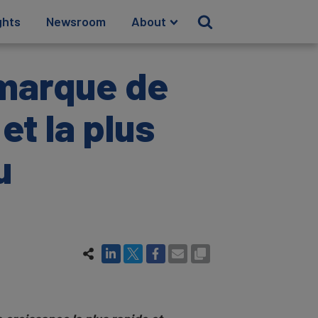
ghts
Newsroom
About
 marque de
et la plus
u