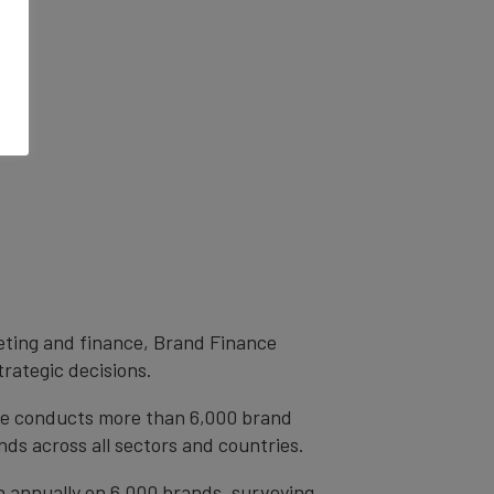
eting and finance, Brand Finance
trategic decisions.
ce conducts more than 6,000 brand
ds across all sectors and countries.
h annually on 6,000 brands, surveying