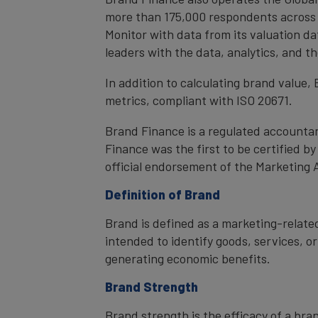
more than 175,000 respondents across 4
Monitor with data from its valuation d
leaders with the data, analytics, and 
In addition to calculating brand value
metrics, compliant with ISO 20671.
Brand Finance is a regulated accountan
Finance was the first to be certified 
official endorsement of the Marketing 
Definition of Brand
Brand is defined as a marketing-related
intended to identify goods, services, or
generating economic benefits.
Brand Strength
Brand strength is the efficacy of a bra