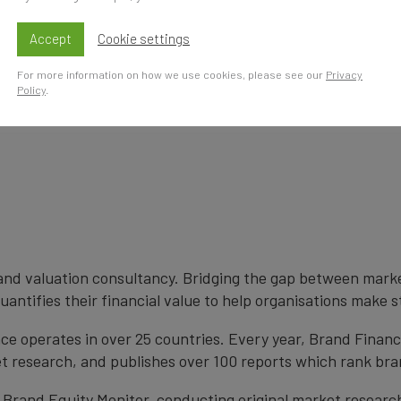
Accept
Cookie settings
For more information on how we use cookies, please see our
Privacy
Policy
.
brand valuation consultancy. Bridging the gap between mark
antifies their financial value to help organisations make s
e operates in over 25 countries. Every year, Brand Finan
et research, and publishes over 100 reports which rank bran
 Brand Equity Monitor, conducting original market researc