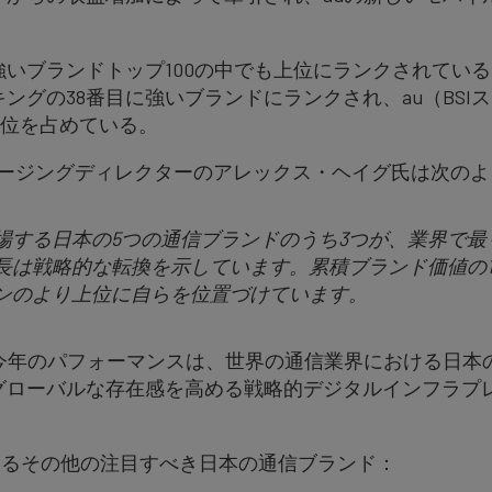
いブランドトップ100の中でも上位にランクされている
ンキングの38番目に強いブランドにランクされ、au（BSIスコ
と92位を占めている。
洋地域マネージングディレクターのアレックス・ヘイグ氏は次
場する日本の5つの通信ブランドのうち3つが、業界で最
長は戦略的な転換を示しています。累積ブランド価値の1
ンのより上位に自らを位置づけています。
の今年のパフォーマンスは、世界の通信業界における日本
グローバルな存在感を高める戦略的デジタルインフラプ
れているその他の注目すべき日本の通信ブランド：