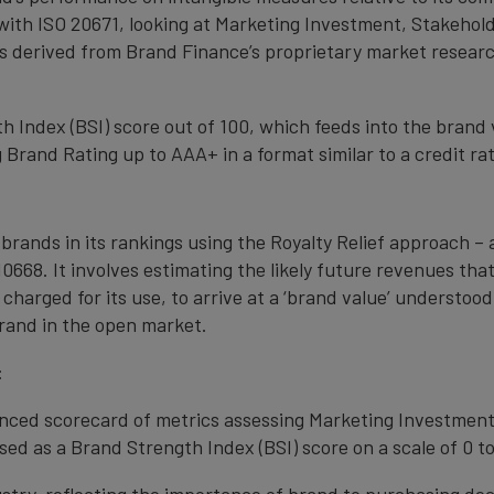
with ISO 20671, looking at Marketing Investment, Stakehold
s derived from Brand Finance’s proprietary market resear
 Index (BSI) score out of 100, which feeds into the brand 
Brand Rating up to AAA+ in a format similar to a credit rat
 brands in its rankings using the Royalty Relief approach 
0668. It involves estimating the likely future revenues tha
 charged for its use, to arrive at a ‘brand value’ understo
rand in the open market.
:
anced scorecard of metrics assessing Marketing Investment
ed as a Brand Strength Index (BSI) score on a scale of 0 to
ustry, reflecting the importance of brand to purchasing de