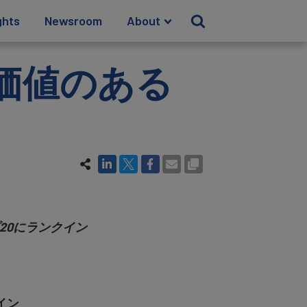
ghts
Newsroom
About
に価値のある
プ20にランクイン
イン