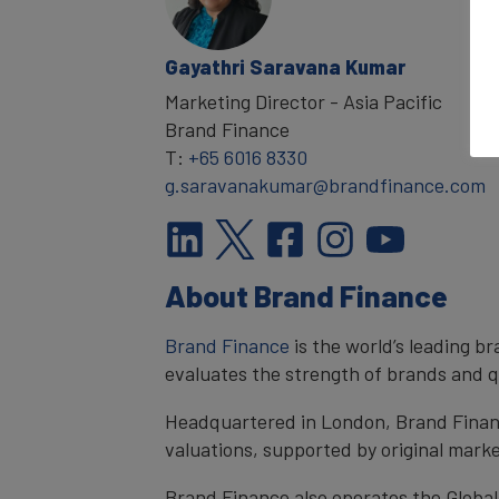
Gayathri Saravana Kumar
Marketing Director - Asia Pacific
Brand Finance
T:
+65 6016 8330
g.saravanakumar@brandfinance.com
About Brand Finance
Brand Finance
is the world’s leading 
evaluates the strength of brands and qu
Headquartered in London, Brand Financ
valuations, supported by original mark
Brand Finance also operates the Global