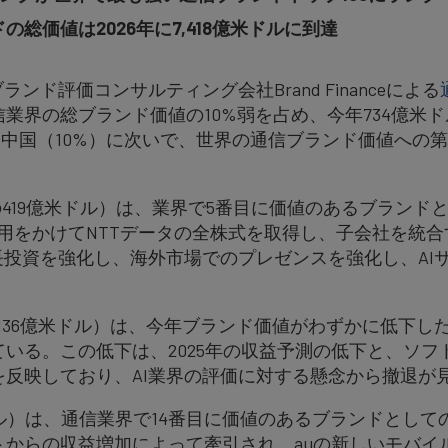
の総価値は2026年に7,418億米ドルに到達
ランド評価コンサルティング会社Brand Financeによる
業界の総ブランド価値の10%弱を占め、今年734億米
）、中国（10%）に次いで、世界の通信ブランド価値への
の419億米ドル）は、業界で5番目に価値のあるブランド
費用をかけてNTTデータの全株式を取得し、子会社を統
長投資を強化し、海外市場でのプレゼンスを強化し、AI
136億米ドル）は、今年ブランド価値がわずかに低下し
る。この低下は、2025年の収益予測の低下と、ソフトバン
反映しており、AI業界の評価に対する懸念から撤退が
米ドル）は、通信業界で14番目に価値のあるブランドとし
トからの収益増加によって牽引され、auの新しいモバイ