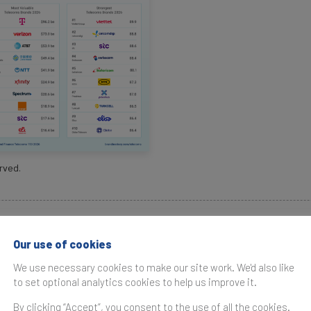
rved.
s
Our use of cookies
We use necessary cookies to make our site work. We'd also like
to set optional analytics cookies to help us improve it.
By clicking “Accept”, you consent to the use of all the cookies.