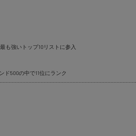
ecomも最も強いトップ10リストに参入
500の中で11位にランク