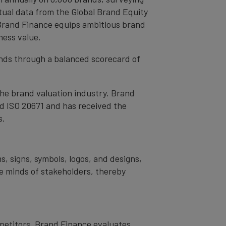
tual data from the Global Brand Equity
 Brand Finance equips ambitious brand
ness value.
rands through a balanced scorecard of
the brand valuation industry. Brand
nd ISO 20671 and has received the
s.
s, signs, symbols, logos, and designs,
the minds of stakeholders, thereby
mpetitors. Brand Finance evaluates