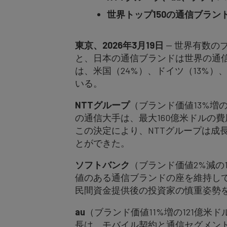
世界トップ150の通信ブランド
東京、
2026
年
3
月
19
日
— 世界有数のブ
と、日本の通信ブランドは世界の通信
は、米国（24%）、ドイツ（13%
いる。
NTT
グループ
（ブランド価値13%増
の通信大手は、最大160億米ドルの
この決定により、NTTグループは成
とができた。
ソフトバンク
（ブランド価値2%減の
値のある通信ブランドの座を維持してい
民間資金提供後の投資家の慎重姿勢を
au
（ブランド価値11%増の121億
長は、モバイル契約と通信セグメン