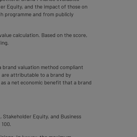
er Equity, and the impact of those on
ch programme and from publicly
value calculation. Based on the score,
ing.
– a brand valuation method compliant
t are attributable to a brand by
od as a net economic benefit that a brand
, Stakeholder Equity, and Business
 100.
cisions. In luxury, the maximum