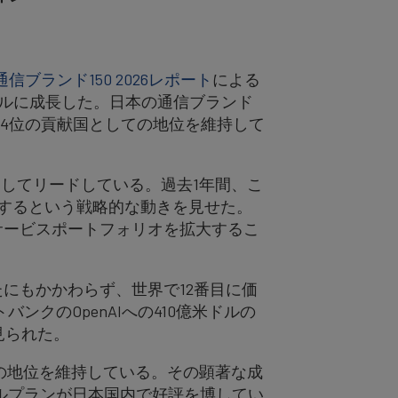
通信ブランド150 2026レポート
による
ドルに成長した。日本の通信ブランド
第4位の貢献国としての地位を維持して
としてリードしている。過去1年間、こ
合するという戦略的な動きを見せた。
サービスポートフォリオを拡大するこ
たにもかかわらず、世界で12番目に価
クのOpenAIへの410億米ドルの
見られた。
ての地位を維持している。その顕著な成
ルプランが日本国内で好評を博してい