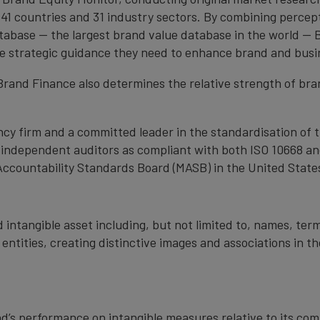
1 countries and 31 industry sectors. By combining percep
atabase — the largest brand value database in the world —
the strategic guidance they need to enhance brand and busi
, Brand Finance also determines the relative strength of b
cy firm and a committed leader in the standardisation of 
by independent auditors as compliant with both ISO 10668 a
Accountability Standards Board (MASB) in the United State
 intangible asset including, but not limited to, names, term
 entities, creating distinctive images and associations in 
nd’s performance on intangible measures relative to its co