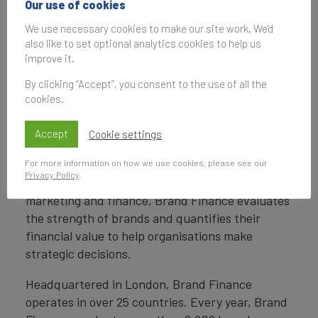
Our use of cookies
Associate Communications Manager
Brand Finance
We use necessary cookies to make our site work. We'd
also like to set optional analytics cookies to help us
T:
+447453771171
improve it.
r.mallory@brandfinance.com
By clicking “Accept”, you consent to the use of all the
cookies.
About Brand Finance
Accept
Cookie settings
For more information on how we use cookies, please see our
Brand Finance
is the world’s leading brand
Privacy Policy
.
valuation consultancy. Bridging the gap between
marketing and finance, Brand Finance evaluates
the strength of brands and quantifies their
financial value to help organisations make
strategic decisions.
Headquartered in London, Brand Finance
operates in over 25 countries. Every year, Brand