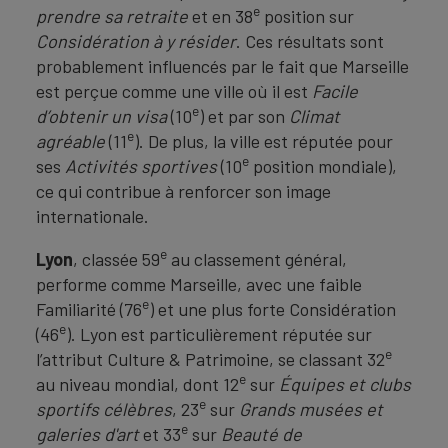
e
prendre sa retraite
et en 38
position sur
Considération à y résider
. Ces résultats sont
probablement influencés par le fait que Marseille
est perçue comme une ville où il est
Facile
e
d’obtenir un visa
(10
) et par son
Climat
e
agréable
(11
). De plus, la ville est réputée pour
e
ses
Activités sportives
(10
position mondiale),
ce qui contribue à renforcer son image
internationale.
e
Lyon
, classée 59
au classement général,
performe comme Marseille, avec une faible
e
Familiarité (76
) et une plus forte Considération
e
(46
). Lyon est particulièrement réputée sur
e
l’attribut Culture & Patrimoine, se classant 32
e
au niveau mondial, dont 12
sur
Équipes et clubs
e
sportifs célèbres
, 23
sur
Grands musées et
e
galeries d'art
et 33
sur
Beauté de