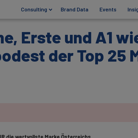
Consulting
Brand Data
Events
Insi
ne, Erste und A1 wi
odest der Top 25 M
EUR die wertvollste Marke Österreichs