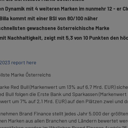
n Dynamik mit 4 weiteren Marken im nunmehr 12 - er Cl
Billa kommt mit einer BSI von 80/100 näher
 schnellsten gewachsene österreichische Marke
mit Nachhaltigkeit, zeigt mit 5,3 von 10 Punkten den hö
 2023 report here
ollste Marke Österreichs
rke Red Bull (Markenwert um 13% auf 6,7 Mrd. EUR) sicher
ed Bull folgen die Erste Bank und Sparkassen (Markenwert
ert um 7% auf 2,1 Mrd. EUR) auf den Plätzen zwei und dr
hmen Brand Finance stellt jedes Jahr 5.000 der größte
denen Marken aus allen Branchen und Ländern bewertet werd
kenstärken werden im jährlichen Brand Finance Austria 25