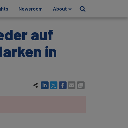
ghts
Newsroom
About
eder auf
arken in