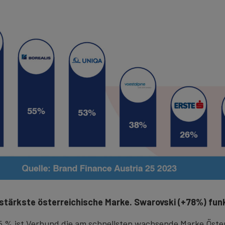
tärkste österreichische Marke. Swarovski (+78%) funke
5 % ist Verbund die am schnellsten wachsende Marke Öster