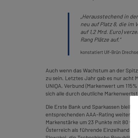
„Herausstechend in den
neu auf Platz 8, die im
auf 1,2 Mrd. Euro) ver
Rang Plätze auf.“
konstatiert Ulf-Brün Drechse
Auch wenn das Wachstum an der Spitze 
zu sein. Letztes Jahr gab es nur acht 
UNIQA, Verbund (Markenwert um 115% au
sich alle durch deutliche Markenwertst
Die Erste Bank und Sparkassen bleibt 
entsprechenden AAA-Rating weiterhin di
Markenstärke um 23 Punkte mit 80 von 1
Österreich als führende Einzelhandelsk
Slowakei, die Tschechische Republik u