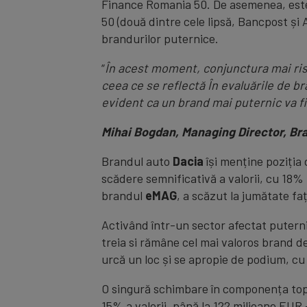
Finance Romania 50. De asemenea, este 
50 (două dintre cele lipsă, Bancpost și 
brandurilor puternice.
“
În acest moment, conjunctura mai ris
ceea ce se reflectă În evaluările de b
evident ca un brand mai puternic va fi
Mihai Bogdan, Managing Director, B
Brandul auto
Dacia
își menține poziția 
scădere semnificativă a valorii, cu 18% 
brandul
eMAG
, a scăzut la jumătate fa
Activând într-un sector afectat puterni
treia si rămâne cel mai valoros brand d
urcă un loc și se apropie de podium, cu 
O singură schimbare în componența top
15% a valorii, până la 122 milioane EUR 