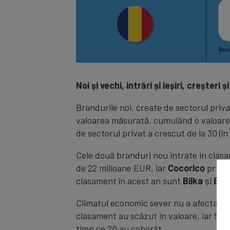
Noi și vechi, intrări și ieșiri, creșteri 
Brandurile noi, create de sectorul priv
valoarea măsurată, cumulând o valoare d
de sectorul privat a crescut de la 30 (în 
Cele două branduri nou intrate in clasa
de 22 milioane EUR, iar
Cocorico
prinde
clasament în acest an sunt
Bilka
și
Bog
Climatul economic sever nu a afectat în 
clasament au scăzut in valoare, iar 50%
timp ce 20 au coborât.