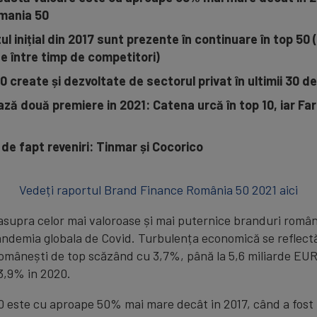
mania 50
l inițial din 2017 sunt prezente în continuare în top 50 
te între timp de competitori)
 create și dezvoltate de sectorul privat în ultimii 30 de 
ă două premiere in 2021: Catena urcă în top 10, iar Fa
 de fapt reveniri: Tinmar și Cocorico
Vedeți raportul Brand Finance România 50 2021 aici
 asupra celor mai valoroase și mai puternice branduri român
ndemia globala de Covid. Turbulența economică se reflectă 
românești de top scăzând cu 3,7%, până la 5,6 miliarde EUR 
3,9% in 2020.
50 este cu aproape 50% mai mare decât in 2017, când a fost