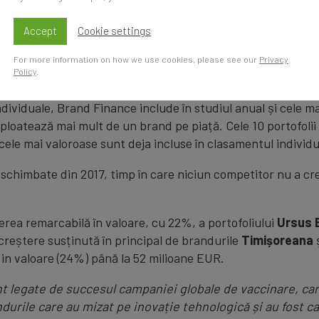
revine brandului de retail farmaceutic
Farmacia Tei
, care 
Accept
Cookie settings
până la 23 milioane EUR.
For more information on how we use cookies, please see our
Privacy
Policy
.
ndividuale, Brand Finance include în studiul anual și cele ma
ploatează mai mult de un brand pe piață. Cele 10 portofoli
cele mai valoroase sunt deja incluse în clasamentul individu
neschimbate din 2017, timp în care niciun competitor nu a cr
erea remarcabilă în valoare, cu 22%, a portofoliului
Ursus 
, creștere susținută în principal de brandurile
Timișoreana
 in valoare (24%) până la 52 milioane EUR.
nt legate de succesul campaniei globale de vaccinare, car
rile care au mizat pe inovație tehnologică și au fost ca