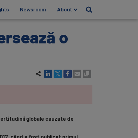
ghts
Newsroom
About
ersează o
ertitudinii globale cauzate de
017, când a fost publicat primul