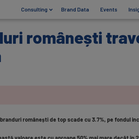
Consulting
Brand Data
Events
Insi
uri românești trav
ă
 branduri românești de top scade cu 3.7%, pe fondul inc
această valoare este cu aproape 50% mai mare decât in 2