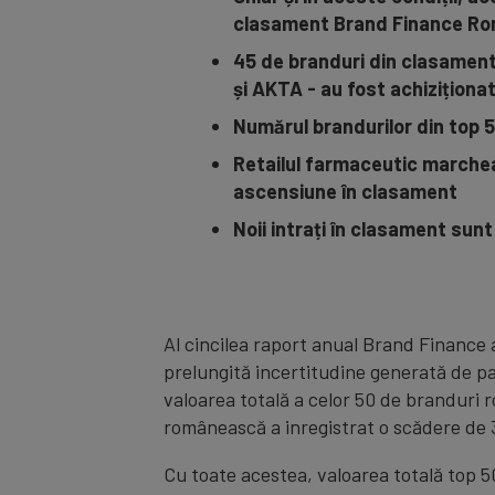
clasament Brand Finance Ro
45 de branduri din clasamentu
și AKTA - au fost achiziționa
Numărul brandurilor din top 50
Retailul farmaceutic marcheaz
ascensiune în clasament
Noii intrați în clasament sunt
Al cincilea raport anual Brand Finance
prelungită incertitudine generată de pa
valoarea totală a celor 50 de branduri 
românească a inregistrat o scădere de 
Cu toate acestea, valoarea totală top 