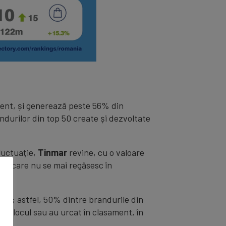
ament, și generează peste 56% din
ndurilor din top 50 create și dezvoltate
luctuație,
Tinmar
revine, cu o valoare
uri care nu se mai regăsesc în
rit; astfel, 50% dintre brandurile din
at locul sau au urcat în clasament, în