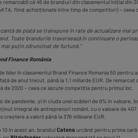
remarcabil că 45 de branduri din clasamentul inițial din 20
AKTA, fiind achiziționate între timp de competitori) – ceea 
cantă de piață se transpune în rate de actualizare mai p
rand.
Toate
brandurile traversează în continuare o perioad
 mai puțin zdruncinat de furtună.”
rand Finance România
de lider în clasamentul Brand Finance Romania 50 pentru al 
față de anul trecut, până la 1,1 miliarde EUR. De remarcat c
ță de 2020 – ceea ce ascute competiția pentru primul loc.
c de pandemie, și în ciuda unei scăderi de 9% în valoare, 
eținut integral de antreprenori români, cu o valoare de 40
o creștere a valorii până la 376 milioane EUR.
 10 in acest an, brandul
Catena
urcând pentru prima oară 
– iar
Bitdefender
coborând deocamdată pe locul 11.