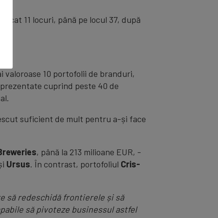
a urcat 11 locuri, până pe locul 37, după
i valoroase 10 portofolii de branduri,
i prezentate cuprind peste 40 de
al.
escut suficient de mult pentru a-și face
Breweries
, până la 213 milioane EUR, ­
și
Ursus
. În contrast, portofoliul
Cris-
e să redeschidă frontierele și să
pabile să pivoteze businessul astfel