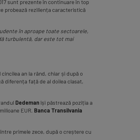
17 sunt prezente în continuare în top
ce probează reziliența caracteristică
rudente în aproape toate sectoarele,
ă turbulentă, dar este tot mai
cincilea an la rând, chiar și după o
ă diferența față de al doilea clasat,
brandul
Dedeman
își păstrează poziția a
7 milioane EUR.
Banca Transilvania
între primele zece, după o creștere cu