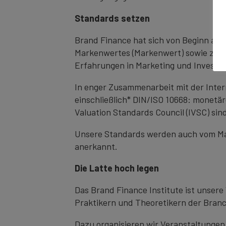
Standards setzen
Brand Finance hat sich von Beginn an 
Markenwertes (Markenwert) sowie zur 
Erfahrungen in Marketing und Investm
In enger Zusammenarbeit mit der Inter
einschließlich* DIN/ISO 10668: monet
Valuation Standards Council (IVSC) sin
Unsere Standards werden auch vom Mar
anerkannt.
Die Latte hoch legen
Das Brand Finance Institute ist unsere
Praktikern und Theoretikern der Bran
Dazu organisieren wir Veranstaltungen,