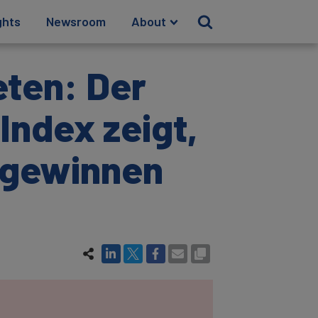
ghts
Newsroom
About
ten: Der
ndex zeigt,
u gewinnen