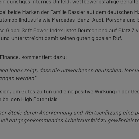
ein günstiges internes Umfeld, wettbewerbsfähige Gehäl
wobei beide Marken der Familie Dassler auf dem deutschen
utomobilindustrie wie Mercedes-Benz, Audi, Porsche un
e Global Soft Power Index listet Deutschland auf Platz 3 
e und unterstreicht damit seinen guten globalen Ruf.
 Finance, kommentiert dazu:
rand Index zeigt, dass die umworbenen deutschen Jobsu
ezogen werden”
on, um Gutes zu tun und eine positive Wirkung in der Gese
 bei den High Potentials.
er Stelle durch Anerkennung und Wertschätzung eine per
iduell entgegenkommendes Arbeitsumfeld zu gewährleisten,