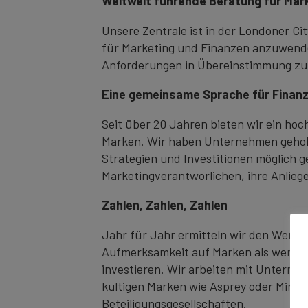
Weltweit führende Beratung für Mar
Unsere Zentrale ist in der Londoner C
für Marketing und Finanzen anzuwenden
Anforderungen in Übereinstimmung zu
Eine gemeinsame Sprache für Finanz
Seit über 20 Jahren bieten wir ein ho
Marken. Wir haben Unternehmen geholf
Strategien und Investitionen möglich
Marketingverantworlichen, ihre Anlieg
Zahlen, Zahlen, Zahlen
Jahr für Jahr ermitteln wir den Wert v
Aufmerksamkeit auf Marken als wertvo
investieren. Wir arbeiten mit Unterneh
kultigen Marken wie Asprey oder Minis
Beteiligungsgesellschaften.