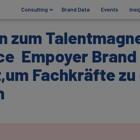
Consulting
Brand Data
Events
Insi
n zum Talentmagne
ce Empoyer Brand I
st,um Fachkräfte z
n