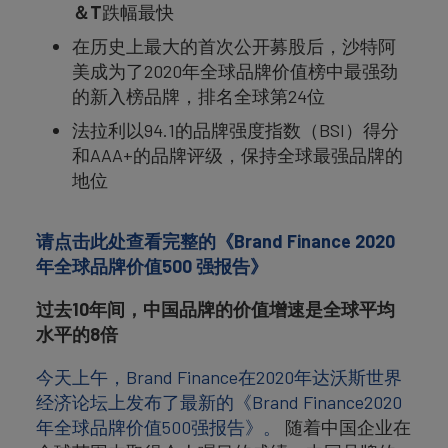
＆T
跌幅最快
在历史上最大的首次公开募股后，沙特阿
美成为了2020年全球品牌价值榜中最强劲
的新入榜品牌，排名全球第24位
法拉利以94.1的品牌强度指数（BSI）得分
和AAA+的品牌评级，保持全球最强品牌的
地位
请点击此处查看完整的《Brand Finance 2020
年全球品牌价值500 强报告》
过去10年间，中国品牌的价值增速是全球平均
水平的8倍
今天上午，Brand Finance在2020年达沃斯世界
经济论坛上发布了最新的《Brand Finance2020
年全球品牌价值500强报告》。
随着中国企业在