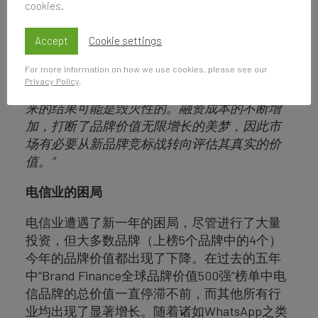
评论道：
cookies.
“从提出互联网泡沫的概念到现在已经20年了，
Accept
Cookie settings
当我们目睹全球经济放缓以及从WeWork到优步
For more information on how we use cookies, please see our
的IPO炒作失败时，我们距离新兴企业泡沫破灭
Privacy Policy
.
仅数月之遥。当人们的期望与现实不符时，带
来的结果可能是毁灭性的。融资成本的不断增
加，打断了品牌价值无限增长的美梦，因此市
场有必要从新品牌竞标战转向评估其真实的价
值。”
电信业的困局
电信业遭遇了新一年的困局，尽管进行了大量
投资，但大多数品牌（上榜5个品牌中的4个）
今年的品牌价值都出现了下降。在过去的五年
中“Brand Finance全球品牌价值500强”榜单中电
信品牌的总价值一直停滞不前，而其他所有行
业均出现了显著增长。随着诸如WhatsApp之类