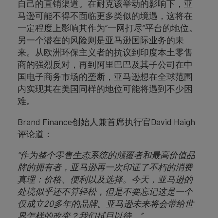
自己的直销渠道。在耐克该举动的影响下，亚
马逊可能不得不面临更多类似的境遇，这将在
一定程度上影响其作为“一网打尽”平台的地位。
另一个潜在的风险则是亚马逊国际业务的未
来。从欧洲环保主义者的抗议到印度本土零售
商的强烈反对，再到阿里巴巴及其子公司在中
国电子商务市场的垄断，亚马逊想在全球范围
内实现其在美国同样的地位可能将遇到不少困
难。
Brand Finance创始人兼首席执行官David Haigh
评论道：
“作为整个零售生态系统的颠覆者和最高价值品
牌的拥有者，亚马逊再一次印证了不朽的消费
真理：价格、便利以及选择。今天，亚马逊的
处境似乎还不算轻松，但是不要忘记这是一个
仅成立20多年的品牌。亚马逊未来将会带给世
界怎样的改变？我们拭目以待。”