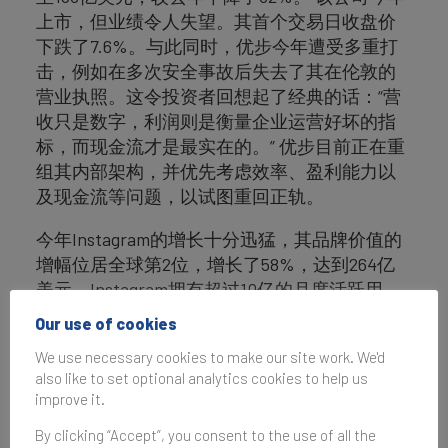
上市，但业绩令人失望。其首个交易日收盘价
下跌了7.6%。与此同时，优步今年遭受多重打
击，例如在多次安全事故后失去了其在伦敦的
营业执照。这令投资者回想起了经典的话：“营
收只是数字，利润则是衡量企业运营好坏的指
标，而现金流才是最实在的。” 优步目前正在重
组其内部架构，并优先考虑效率、盈利能力以
及现金流等问题，以试图重回正轨。
今年Instagram的增长十分迅猛，其品牌价值的
增幅位居全球第2位，增长了58%，达到264亿
美元。Instagram拥有超过10亿的月度活跃用
户，并且专注于新技术的开发。例如，使消费
Our use of cookies
者和其他合作品牌都受益的最新直买功能，既
We use necessary cookies to make our site work. We'd
满足用户的需求，又确保本品牌在激烈的竞争
also like to set optional analytics cookies to help us
中始终占有一席之地。
improve it.
Brand Finance创始人兼首席执行官David Haigh
By clicking “Accept”, you consent to the use of all the