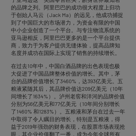
的品牌之列。阿里巴巴的成功很大程度上归功
于创始人马云（Jack Ma）的远见，他成功捕捉
到了中国巨大的市场潜力，为资金有限的中国
中小企业创造了一个平台。与专注物流系统的
亚马逊相反，阿里巴巴更多的是一个平台提供
商，致力于为客户提供无缝体验，提高品牌知
名度并成功在国际上实现了销售的持续增长。
在过去10年中，中国白酒品牌的出色表现也极
大促进了中国品牌整体价值的增长。其中，茅
台的品牌价值增长了3460%，达393亿美元。五
粮液紧随其后，其品牌价值达209亿美元（10年
间增长了1634%）。泸州老窖和洋河的品牌价值
分别为56亿美元和77亿美元（10年间分别增长
了1460% 和1283%）。五粮液和茅台在过去一年
中取得了令人瞩目的增长，特别是五粮液，得
益于2019年强劲的财务表现，在股票市场表现抢
眼，其企业价值翻了一番，成为今年全球所有