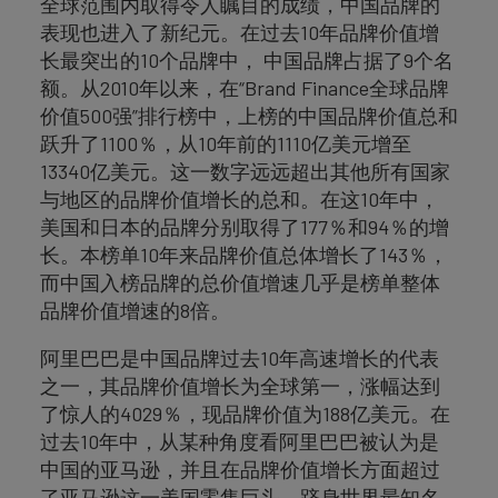
全球范围内取得令人瞩目的成绩，中国品牌的
表现也进入了新纪元。在过去10年品牌价值增
长最突出的10个品牌中， 中国品牌占据了9个名
额。从2010年以来，在“Brand Finance全球品牌
价值500强”排行榜中，上榜的中国品牌价值总和
跃升了1100％，从10年前的1110亿美元增至
13340亿美元。这一数字远远超出其他所有国家
与地区的品牌价值增长的总和。在这10年中，
美国和日本的品牌分别取得了177％和94％的增
长。本榜单10年来品牌价值总体增长了143％，
而中国入榜品牌的总价值增速几乎是榜单整体
品牌价值增速的8倍。
阿里巴巴是中国品牌过去10年高速增长的代表
之一，其品牌价值增长为全球第一，涨幅达到
了惊人的4029％，现品牌价值为188亿美元。在
过去10年中，从某种角度看阿里巴巴被认为是
中国的亚马逊，并且在品牌价值增长方面超过
了亚马逊这一美国零售巨头，跻身世界最知名