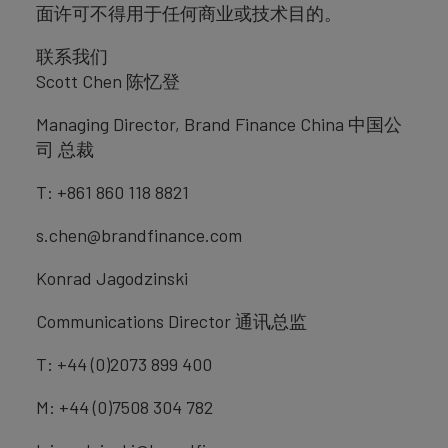
面许可不得用于任何商业或技术目的。
联系我们
Scott Chen 陈忆登
Managing Director, Brand Finance China 中国公
司 总裁
T: +861 860 118 8821
s.chen@brandfinance.com
Konrad Jagodzinski
Communications Director 通讯总监
T: +44 (0)2073 899 400
M: +44 (0)7508 304 782