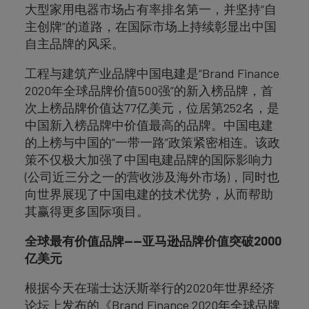
大型家用电器市场占有率排名第一，并坚持“自
主创牌”的道路，在国际市场上持续彰显出中国
自主品牌的风采。
工程与建筑产业品牌中国电建是“Brand Finance
2020年全球品牌价值500强”的新入榜品牌，首
次上榜品牌价值达77亿美元，位居第252名，是
中国新入榜品牌中价值最高的品牌。中国电建
的上榜与中国的“一带一路”政策紧密相连。该政
策不仅极大加强了中国电建品牌的国际影响力
(公司近三分之一的营收涉及海外市场)，同时也
向世界展现了中国电建的技术优势，从而帮助
其赢得更多国际项目。
全球最有价值品牌——亚马逊品牌价值突破2000
亿美元
根据今天在瑞士达沃斯举行的2020年世界经济
论坛上发布的《Brand Finance 2020年全球品牌