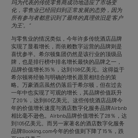
玛为代表的传统零售商成功地适应了市场变
化，零售业已经回归到正常发展的态势，因为
所有参与者都意识到了最终的真理依旧是‘客户
为王’。”
与零售业的情况类似，今年许多传统酒店品牌
实现了显着增长，而依赖数字运营的品牌则是
喜忧参半。希尔顿集团仍然是该行业的顶级品
牌，也是排行榜中排名增长最快的品牌之一，
品牌价值增长35％，达到108亿美元。这得益于
希尔顿将经验与明确的增长愿景相结合的策
略。万豪酒店虽然仍落后于希尔顿，但在过去
一年中也实现了可观的增长，其品牌价值跃升
了20％，达到60亿美元。这些传统酒店品牌今
年的价值增长速度与酒店数字化服务品牌Airbnb
相比毫不逊色。Airbnb品牌价值增长了28％，达
到105亿美元。而另一家著名的酒店数字化服务
品牌Booking.com今年的价值则下降了15％，跌