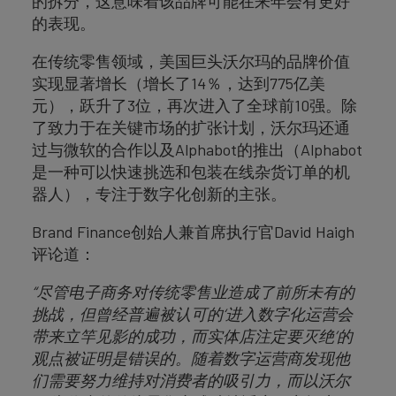
的拆分，这意味着该品牌可能在来年会有更好
的表现。
在传统零售领域，美国巨头沃尔玛的品牌价值
实现显著增长（增长了14％，达到775亿美
元），跃升了3位，再次进入了全球前10强。除
了致力于在关键市场的扩张计划，沃尔玛还通
过与微软的合作以及Alphabot的推出（Alphabot
是一种可以快速挑选和包装在线杂货订单的机
器人），专注于数字化创新的主张。
Brand Finance创始人兼首席执行官David Haigh
评论道：
“尽管电子商务对传统零售业造成了前所未有的
挑战，但曾经普遍被认可的‘进入数字化运营会
带来立竿见影的成功，而实体店注定要灭绝’的
观点被证明是错误的。随着数字运营商发现他
们需要努力维持对消费者的吸引力，而以沃尔