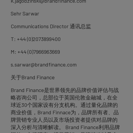
k.jagodzinski@brandfinance.com
Sehr Sarwar
Communications Director 通讯总监
T: +44 (0)2073899400
M: +44 (0)7966963669
s.sarwar@brandfinance.com
关于Brand Finance
Brand Finance是世界领先的品牌价值评估与战
略咨询公司，总部位于英国伦敦金融城，在全
球近30个国家设有分支机构。通过量化品牌的
商业价值，Brand Finnace为，品牌所有者、品
牌营销专业人员以及市场投资者提供对品牌的
深入分析与清晰解读。 Brand Finance利用品牌