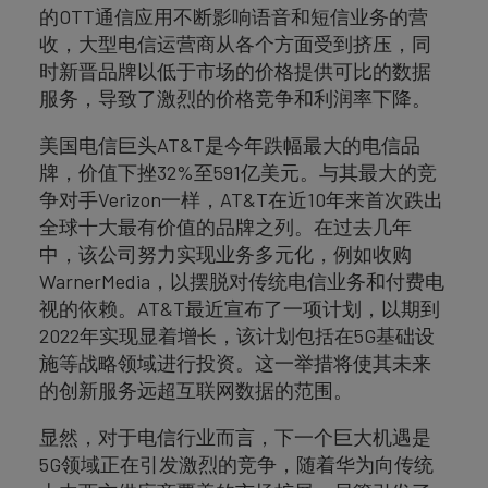
的OTT通信应用不断影响语音和短信业务的营
收，大型电信运营商从各个方面受到挤压，同
时新晋品牌以低于市场的价格提供可比的数据
服务，导致了激烈的价格竞争和利润率下降。
美国电信巨头AT&T是今年跌幅最大的电信品
牌，价值下挫32%至591亿美元。与其最大的竞
争对手Verizon一样，AT&T在近10年来首次跌出
全球十大最有价值的品牌之列。在过去几年
中，该公司努力实现业务多元化，例如收购
WarnerMedia，以摆脱对传统电信业务和付费电
视的依赖。AT&T最近宣布了一项计划，以期到
2022年实现显着增长，该计划包括在5G基础设
施等战略领域进行投资。这一举措将使其未来
的创新服务远超互联网数据的范围。
显然，对于电信行业而言，下一个巨大机遇是
5G领域正在引发激烈的竞争，随着华为向传统