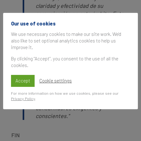
claridad y efectividad de su
comunicación en este ámbito. Esto
no solo ayudará a cerrar la brecha de
Our use of cookies
sostenibilidad, sino que también
We use necessary cookies to make our site work. We'd
puede fortalecer su posicionamiento
also like to set optional analytics cookies to help us
en el mercado y aumentar su valor de
improve it.
marca. En un entorno global cada vez
By clicking “Accept”, you consent to the use of all the
más consciente de los problemas
cookies.
ambientales, las marcas que logran
alinear sus acciones con una
Accept
Cookie settings
comunicación efectiva de
sostenibilidad estarán mejor
For more information on how we use cookies, please see our
Privacy Policy
.
posicionadas para atraer y retener a
consumidores exigentes y
conscientes."
FIN