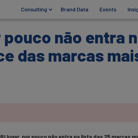
Consulting
Brand Data
Events
Insi
 pouco não entra n
ce das marcas mais
6º lugar, por pouco não entra na lista das 25 marcas m