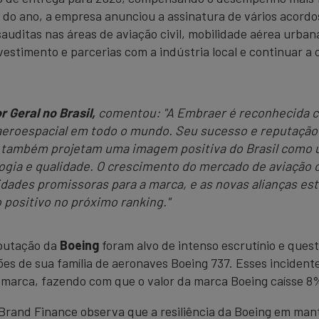
l do ano, a empresa anunciou a assinatura de vários acord
auditas nas áreas de aviação civil, mobilidade aérea urba
estimento e parcerias com a indústria local e continuar a
 Geral no Brasil,
comentou:
"A Embraer é reconhecida 
 aeroespacial em todo o mundo. Seu sucesso e reputação
 também projetam uma imagem positiva do Brasil como u
ogia e qualidade. O crescimento do mercado de aviação c
dades promissoras para a marca, e as novas alianças est
positivo no próximo ranking."
eputação da
Boeing
foram alvo de intenso escrutínio e que
es de sua família de aeronaves Boeing 737. Esses incident
 marca, fazendo com que o valor da marca Boeing caísse 8%
Brand Finance observa que a resiliência da Boeing em man