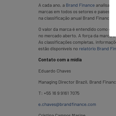
A cada ano, a
Brand Finance
analisa ma
marcas em todos os setores e países. A
na classificação anual Brand Finance 
O valor da marca é entendido como o b
no mercado aberto. A força da marca é
As classificações completas, informaçõe
estão disponíveis no
relatório Brand F
Contato com a mídia
Eduardo Chaves
Managing Director Brazil, Brand Finan
T: +55 16 9 9161 7075
e.chaves@brandfinance.com
Cristina Campos Masipe