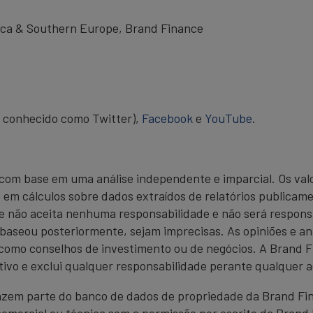
ica & Southern Europe, Brand Finance
 conhecido como Twitter),
Facebook
e
YouTube
.
com base em uma análise independente e imparcial. Os valo
em cálculos sobre dados extraídos de relatórios publicame
e não aceita nenhuma responsabilidade e não será respons
 baseou posteriormente, sejam imprecisas. As opiniões e an
como conselhos de investimento ou de negócios. A Brand F
ivo e exclui qualquer responsabilidade perante qualquer 
azem parte do banco de dados de propriedade da Brand Fin
comercial ou técnica sem a permissão por escrito da Brand