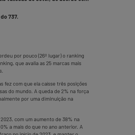
 do 737.
rdeu por pouco (26º lugar) o ranking
anking, que avalia as 25 marcas mais
s.
fez com que ela caísse três posições
liosas do mundo. A queda de 2% na força
ipalmente por uma diminuição na
de 2023, com um aumento de 38% na
0% a mais do que no ano anterior. A
aco no início de 2023, e manter o