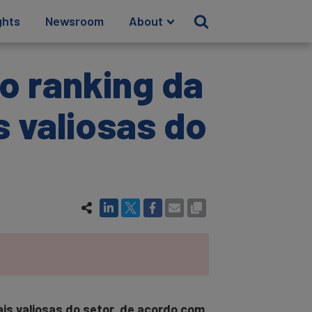
ghts
Newsroom
About
o ranking da
 valiosas do
ais valiosas do setor, de acordo com