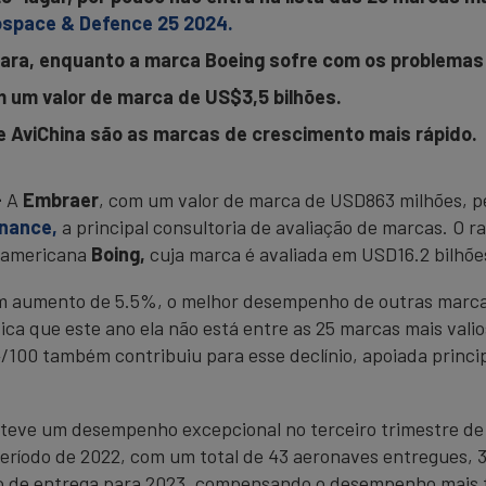
ospace & Defence 25 2024.
para, enquanto a marca Boeing sofre com os problemas
m um valor de marca de US$3,5 bilhões.
e AviChina são as marcas de crescimento mais rápido.
-
A
Embraer
, com um valor de marca de USD863 milhões, pe
inance,
a principal consultoria de avaliação de marcas. O r
e-americana
Boing,
cuja marca é avaliada em USD16.2 bilhõe
m aumento de 5.5%, o melhor desempenho de outras marcas 
ifica que este ano ela não está entre as 25 marcas mais va
100 também contribuiu para esse declínio, apoiada princ
obteve um desempenho excepcional no terceiro trimestre 
íodo de 2022, com um total de 43 aeronaves entregues, 3
 de entrega para 2023, compensando o desempenho mais fr