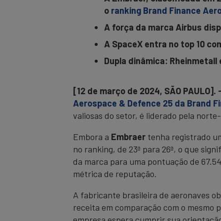
o
ranking Brand Finance Aer
A força da marca Airbus dis
A SpaceX entra no top 10 co
Dupla dinâmica: Rheinmetall 
[12 de março de 2024, SÃO PAULO]. 
Aerospace & Defence 25 da Brand F
valiosas do setor, é liderado pela nort
Embora a
Embraer
tenha registrado u
no ranking, de 23ª para 26ª, o que sign
da marca para uma pontuação de 67.54/
métrica de reputação.
A fabricante brasileira de aeronaves 
receita em comparação com o mesmo per
empresa espera cumprir sua orientação