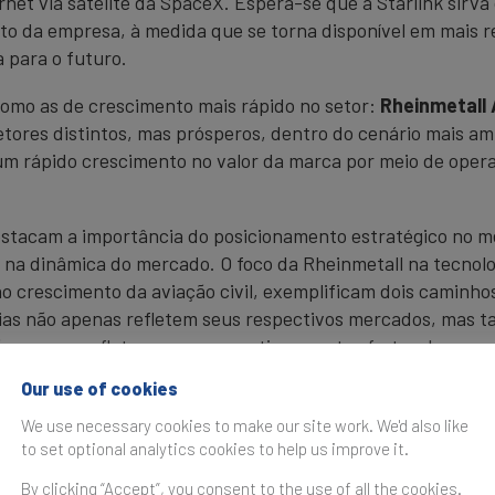
ernet via satélite da SpaceX. Espera-se que a Starlink sir
o da empresa, à medida que se torna disponível em mais 
 para o futuro.
omo as de crescimento mais rápido no setor:
Rheinmetall
ores distintos, mas prósperos, dentro do cenário mais amp
 um rápido crescimento no valor da marca por meio de oper
stacam a importância do posicionamento estratégico no me
a dinâmica do mercado. O foco da Rheinmetall na tecnolo
 crescimento da aviação civil, exemplificam dois caminhos
gias não apenas refletem seus respectivos mercados, mas
não apenas refletem seus respectivos pontos fortes de mer
o valor da marca em um cenário global competitivo.
Our use of cookies
We use necessary cookies to make our site work. We'd also like
to set optional analytics cookies to help us improve it.
By clicking “Accept”, you consent to the use of all the cookies.