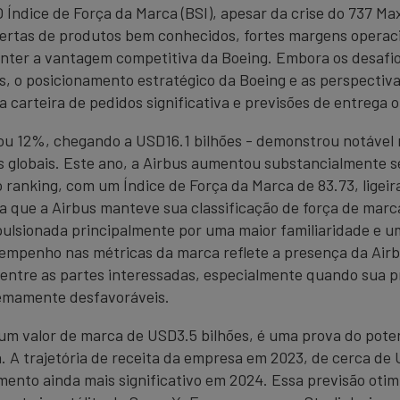
O Índice de Força da Marca (BSI), apesar da crise do 737 M
rtas de produtos bem conhecidos, fortes margens operacio
nter a vantagem competitiva da Boeing. Embora os desafi
, o posicionamento estratégico da Boeing e as perspectiv
carteira de pedidos significativa e previsões de entrega o
ou 12%, chegando a USD16.1 bilhões - demonstrou notável r
s globais. Este ano, a Airbus aumentou substancialmente
o ranking, com um Índice de Força da Marca de 83.73, lige
ca que a Airbus manteve sua classificação de força de ma
mpulsionada principalmente por uma maior familiaridade e 
sempenho nas métricas da marca reflete a presença da Airb
 entre as partes interessadas, especialmente quando sua p
remamente desfavoráveis.
um valor de marca de USD3.5 bilhões, é uma prova do poten
a. A trajetória de receita da empresa em 2023, de cerca de 
nto ainda mais significativo em 2024. Essa previsão otimi