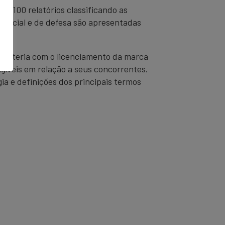
de 100 relatórios classificando as
espacial e de defesa são apresentadas
a obteria com o licenciamento da marca
íveis em relação a seus concorrentes.
ia e definições dos principais termos