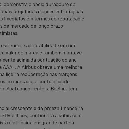
ax, demonstra o apelo duradouro da
nais projetadas e ações estratégicas
os imediatos em termos de reputação e
as de mercado de longo prazo
timistas.
esiliência e adaptabilidade em um
 seu valor de marca e também manteve
iramente acima da pontuação do ano
rca AAA-. A Airbus obteve uma melhora
uma ligeira recuperação nas margens
us no mercado, a confiabilidade
rincipal concorrente, a Boeing, tem
cial crescente e da proeza financeira
USD9 bilhões, continuará a subir, com
sta é atribuída em grande parte à