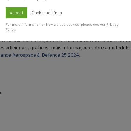
is de 6.000 das principais marcas do mundo e publica mais 
s 25 marcas mais fortes e valiosas do mundo no setor aero
Accept
Cookie settings
Aerospace & Defence 2024.
For more information on how we use cookies, please see our
Privacy
Policy
.
enefício econômico líquido que o proprietário de uma marc
 a eficácia do desempenho de uma marca em medidas intang
s adicionais, gráficos, mais informações sobre a metodolog
inance Aerospace & Defence 25 2024.
ce