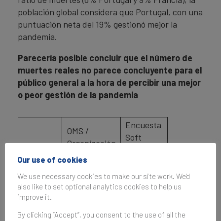
población global considera que Portugal, con una
puntuación neta del 19% gestionó mejor la
pandemia.
Parecería posible concluir que el número de
muertes reales no parece concluyente para el
público general a la hora de percibir una mejor
o peor gestión de la pandemia
Encuesta
OMS /
Soft
Organización
Power
Mundial de la
Our use of cookies
Brand
Salud*
Finance
We use necessary cookies to make our site work. We'd
also like to set optional analytics cookies to help us
improve it.
País
Muertes
Casos
Población
By clicking “Accept”, you consent to the use of all the