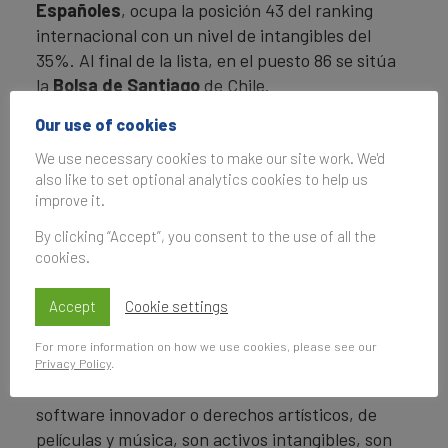
Españoles
, ocupa la posición 43 del ranking
internacional con un nivel de intangibles del
35%. Al final de la lista, en el puesto 86 se sitúa
la
Bolsa de Santiago
de Chile.
Our use of cookies
FIN
We use necessary cookies to make our site work. We'd
Nota para los editores
also like to set optional analytics cookies to help us
improve it.
Hace más de 25 años, Brand Finance se
By clicking “Accept”, you consent to the use of all the
estableció para cerrar la brecha entre el
cookies.
marketing y las finanzas. Nuestra misión siempre
ha sido asegurarnos de proporcionarle a las
Accept
Cookie settings
marcas las herramientas y perspicacias
necesarias para facilitar esa interacción y
For more information on how we use cookies, please see our
fomentar el crecimiento. Una marca sólida, una
Privacy Policy
.
exhaustiva base de datos de clientes, un
software innovador o derechos artísticos, de
películas y música, son activos intangibles, son