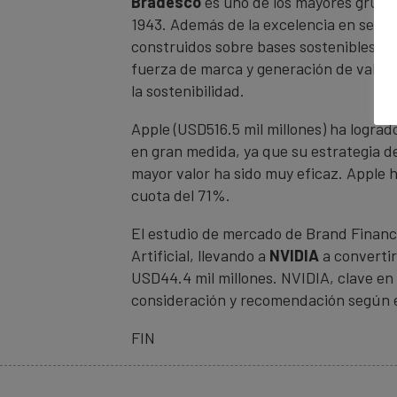
Bradesco
es uno de los mayores grupos
1943. Además de la excelencia en servi
construidos sobre bases sostenibles. L
fuerza de marca y generación de valor a 
la sostenibilidad.
Apple (USD516.5 mil millones) ha logra
en gran medida, ya que su estrategia d
mayor valor ha sido muy eficaz. Apple 
cuota del 71%.
El estudio de mercado de Brand Financ
Artificial, llevando a
NVIDIA
a converti
USD44.4 mil millones. NVIDIA, clave en 
consideración y recomendación según e
FIN