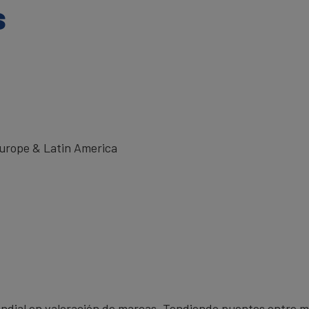
s
urope & Latin America
mundial en valoración de marcas. Tendiendo puentes entre 