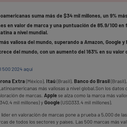
inoamericanas suma más de $34 mil millones, un 9% más
ones en valor de marca y una puntuación de 85.9/100 en 
atina a nivel mundial.
 más valiosa del mundo, superando a Amazon, Google y 
crece del mundo, con un aumento del 163% en su valor 
l 500 2024 aquí
orona Extra
(México),
Itaú
(Brasil),
Banco do Brasil
(Brasil)
 Latinoamericanas más valiosas a nivel global.Son los datos
valoración de marcas.
Apple
se alza como la marca más vali
340.4 mil millones) y
Google
(USD333.4 mil millones).
 líder en valoración de marcas pone a prueba a 5,000 de l
rcas de todos los sectores y países. Las 500 marcas más va