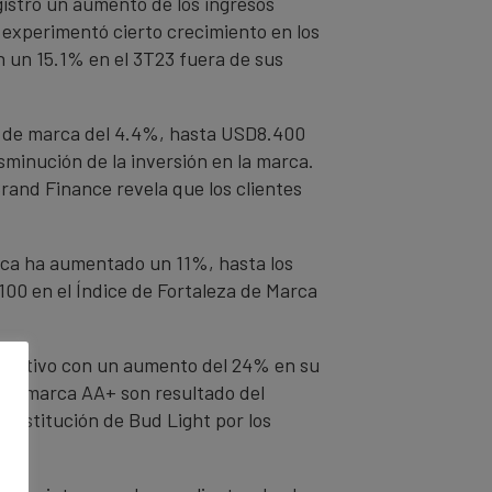
istró un aumento de los ingresos
 experimentó cierto crecimiento en los
n un 15.1% en el 3T23 fuera de sus
or de marca del 4.4%, hasta USD8.400
isminución de la inversión en la marca.
rand Finance revela que los clientes
rca ha aumentado un 11%, hasta los
100 en el Índice de Fortaleza de Marca
ficativo con un aumento del 24% en su
n de marca AA+ son resultado del
 sustitución de Bud Light por los