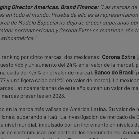
ging Director Americas, Brand Finance:
“Las marcas de
s en todo el mundo. Prueba de ello es la representación 
marca de Modelo Especial no deja de crecer superando p
midor norteamericano y Corona Extra se mantiene año t
Latinoamérica.”
l ranking por cinco marcas, dos mexicanas:
Corona Extra
puesto 455 y un aumento del 24% en el valor de la marca), pr
na caída del 4,5% en el valor de marca)
, Banco do Brasil
(
77 y una ligera caída del 2% en valor de marca). La mexica
marcas Latinoamericanas de este año suman un valor de mar
o marcas presentes en 2023.
do en la marca más valiosa de América Latina. Su valor d
illones, superando a Itaú. La investigación de mercado de
ca a nivel mundial, impulsado por un incremento en niveles 
vas de sostenibilidad por parte de los consumidores. Aunad