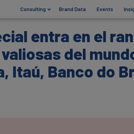
Consulting
Brand Data
Events
Insi
ial entra en el ran
valiosas del mundo
, Itaú, Banco do Br