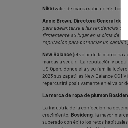
Nike
(valor de marca sube un 5% hasta 
Annie Brown, Directora General de B
para adelantarse a las tendencias del
firmemente su lugar en la cima de la 
reputación para potenciar un cambio p
New Balance
(el valor de la marca ha 
marcas a seguir. La reputación y popula
US Open, donde ella y su familia lucier
2023 sus zapatillas New Balance CG1 Vi
repercutirá positivamente en el valor d
La marca de ropa de plumón Bosideng
La industria de la confección ha desem
crecimiento.
Bosideng
, la mayor marc
superado con éxito los retos habituale