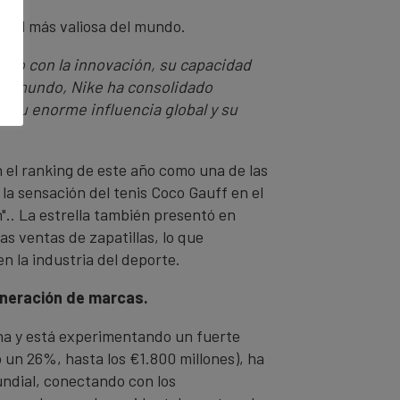
xtil más valiosa del mundo.
so con la innovación, su capacidad
 el mundo, Nike ha consolidado
o su enorme influencia global y su
 el ranking de este año como una de las
 la sensación del tenis Coco Gauff en el
".. La estrella también presentó en
s ventas de zapatillas, lo que
n la industria del deporte.
eneración de marcas.
ina y está experimentando un fuerte
un 26%, hasta los €1.800 millones), ha
undial, conectando con los