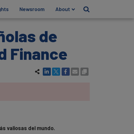
ghts
Newsroom
About
ñolas de
d Finance
ás valiosas del mundo.