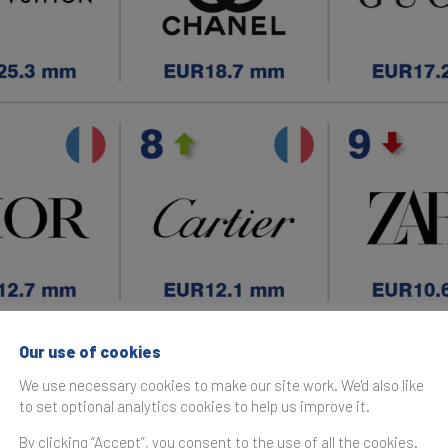
Our use of cookies
We use necessary cookies to make our site work. We'd also like
to set optional analytics cookies to help us improve it.
se mantiene imbatible como la marca de ropa más valios
By clicking “Accept”, you consent to the use of all the cookies.