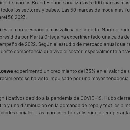
ación de marcas Brand Finance analiza las 5.000 marcas más
 todos los sectores y países. Las 50 marcas de moda más fu
rel 50 2023.
a
es la marca española más valiosa del mundo. Manteniéndose
a presidida por Marta Ortega ha experimentado una caída de
esempeño de 2022. Según el estudio de mercado anual que re
 fuerte competencia que vive el sector, especialmente a tr
Loewe
experimentó un crecimiento del 33% en el valor de s
 crecimiento se ha visto impulsado por una mayor tendenci
ignificativos debido a la pandemia de COVID-19. Hubo cierr
tro y una disminución en la demanda de ropa y textiles a m
vidades sociales. Las marcas están volviendo a recuperar l