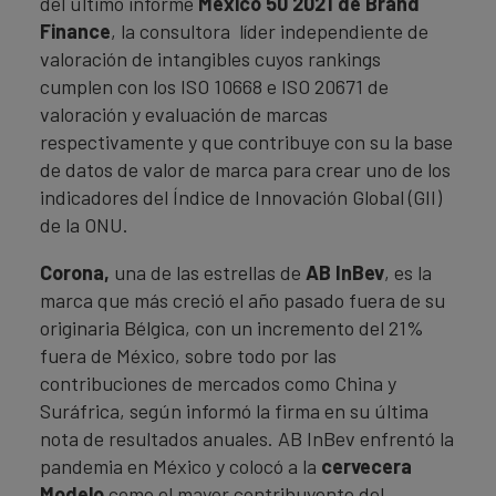
del último informe
México 50 2021 de
Brand
Finance
, la consultora líder independiente de
valoración de intangibles cuyos rankings
cumplen con los ISO 10668 e ISO 20671 de
valoración y evaluación de marcas
respectivamente y que contribuye con su la base
de datos de valor de marca para crear uno de los
indicadores del Índice de Innovación Global (GII)
de la ONU.
Corona,
una de las estrellas de
AB InBev
, es la
marca que más creció el año pasado fuera de su
originaria Bélgica, con un incremento del 21%
fuera de México, sobre todo por las
contribuciones de mercados como China y
Suráfrica, según informó la firma en su última
nota de resultados anuales. AB InBev enfrentó la
pandemia en México y colocó a la
cervecera
Modelo
como el mayor contribuyente del